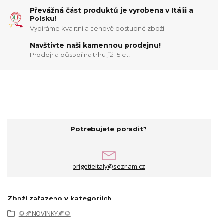
Převážná část produktů je vyrobena v Itálii a
Polsku!
Vybíráme kvalitní a cenově dostupné zboží.
Navštivte naši kamennou prodejnu!
Prodejna působí na trhu již 15let!
Potřebujete poradit?
brigetteitaly@seznam.cz
Zboží zařazeno v kategoriích
🌻🍂NOVINKY🍂🌻