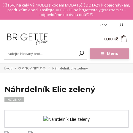
💥15% na celý VÝPRODEJ s kódem MODA15💥 DOTAZY k objednávkám,
produktům apod. zasílejte 📧 POUZE na brigetteitaly@seznam.cz -
odpovídáme do dvou dnů⏰⏰
CZK
0
0,00 Kč
Menu
Úvod
🌻🍂NOVINKY🍂🌻
Náhrdelník Elie zelený
Náhrdelník Elie zelený
NOVINKA