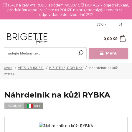
💥15% na celý VÝPRODEJ s kódem MODA15💥 DOTAZY k objednávkám,
produktům apod. zasílejte 📧 POUZE na brigetteitaly@seznam.cz -
odpovídáme do dvou dnů⏰⏰
CZK
0
0,00 Kč
Menu
Úvod
VĚTŠÍ VELIKOSTI
BIŽUTERIE, DOPLŇKY
Náhrdelník na kůži
RYBKA
Náhrdelník na kůži RYBKA
NOVINKA
ITALY