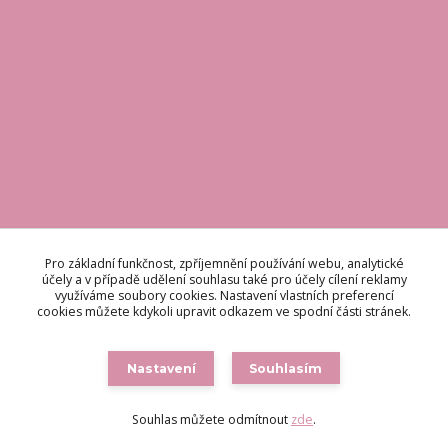
KONTAKT
Pro základní funkčnost, zpříjemnění používání webu, analytické
účely a v případě udělení souhlasu také pro účely cílení reklamy
využíváme soubory cookies. Nastavení vlastních preferencí
Odpovídáme do 48 hodin.
cookies můžete kdykoli upravit odkazem ve spodní části stránek.
brigetteitaly@seznam.cz
Nastavení
Souhlasím
Souhlas můžete odmítnout
zde
.