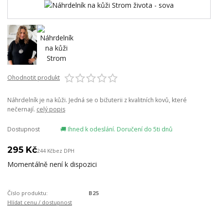
Ohodnotit produkt
Náhrdelník je na kůži. Jedná se o bižuterii z kvalitních kovů, které
nečernají.
celý popis
Dostupnost
🚚 Ihned k odeslání. Doručení do 5ti dnů
295 Kč
244 Kč
bez DPH
Momentálně není k dispozici
Číslo produktu:
B25
Hlídat cenu / dostupnost