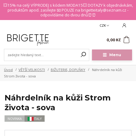
💥15% na celý VÝPRODEJ s kódem MODA15💥 DOTAZY k objednávkám,
produktům apod. zasílejte 📧 POUZE na brigetteitaly@seznam.cz -
odpovídáme do dvou dnů⏰⏰
CZK
0
0,00 Kč
Menu
Úvod
VĚTŠÍ VELIKOSTI
BIŽUTERIE, DOPLŇKY
Náhrdelník na kůži
Strom života - sova
Náhrdelník na kůži Strom
života - sova
NOVINKA
ITALY