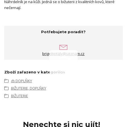
Náhrdelník je na kůži. Jedná se o bižuterii z kvalitních kovů, které
nečernají.
Potřebujete poradit?
brigetteitaly@seznam.cz
Zboží zařazeno v kategoriích
👜 DOPLŇKY
BIŽUTERIE, DOPLŇKY
BIŽUTERIE
Nenechte si nic ujít!