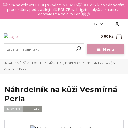
💥15% na celý VÝPRODEJ s kódem MODA15💥 DOTAZY k objednávkám,
produktům apod. zasílejte 📧 POUZE na brigetteitaly@seznam.cz -
odpovídáme do dvou dnů⏰⏰
CZK
0
0,00 Kč
Menu
Úvod
VĚTŠÍ VELIKOSTI
BIŽUTERIE, DOPLŇKY
Náhrdelník na kůži
Vesmírná Perla
Náhrdelník na kůži Vesmírná
Perla
NOVINKA
ITALY