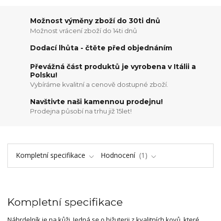
Možnost výměny zboží do 30ti dnů
Možnost vrácení zboží do 14ti dnů
Dodací lhůta - čtěte před objednáním
Převážná část produktů je vyrobena v Itálii a
Polsku!
Vybíráme kvalitní a cenově dostupné zboží.
Navštivte naši kamennou prodejnu!
Prodejna působí na trhu již 15let!
Kompletní specifikace
Hodnocení
1
Kompletní specifikace
Náhrdelník je na kůži. Jedná se o bižuterii z kvalitních kovů, které