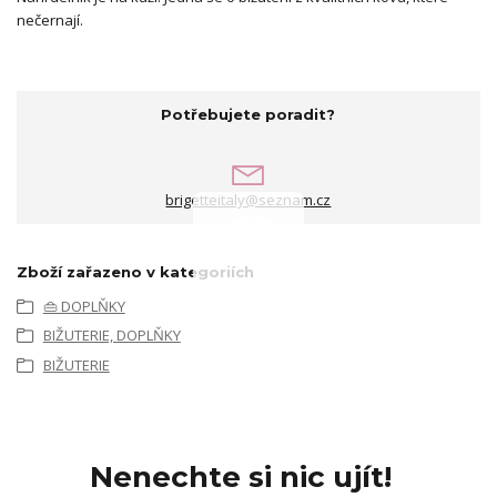
nečernají.
Potřebujete poradit?
brigetteitaly@seznam.cz
Zboží zařazeno v kategoriích
👜 DOPLŇKY
BIŽUTERIE, DOPLŇKY
BIŽUTERIE
Nenechte si nic ujít!