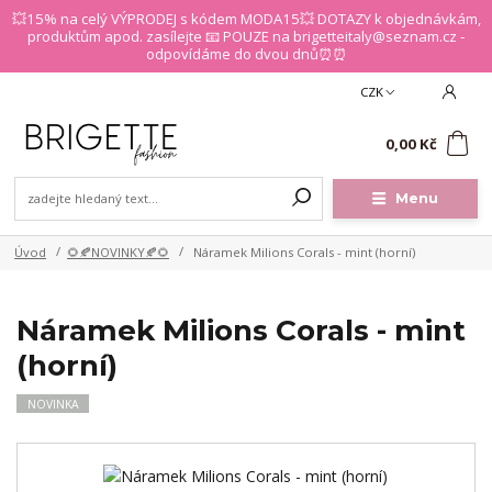
💥15% na celý VÝPRODEJ s kódem MODA15💥 DOTAZY k objednávkám,
produktům apod. zasílejte 📧 POUZE na brigetteitaly@seznam.cz -
odpovídáme do dvou dnů⏰⏰
CZK
0
0,00 Kč
Menu
Úvod
🌻🍂NOVINKY🍂🌻
Náramek Milions Corals - mint (horní)
Náramek Milions Corals - mint
(horní)
NOVINKA