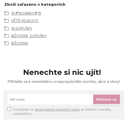
Zboží zařazeno v kategoriích
🌻🍂NOVINKY🍂🌻
VĚTŠÍ VELIKOSTI
👜 DOPLŇKY
BIŽUTERIE, DOPLŇKY
BIŽUTERIE
Nenechte si nic ujít!
Přihlašte se k newsletteru a nepropásněte novinky, akce a slevy!
Přihlásit se
Souhlasím se
zpracováním osobních údajů
za účelem rozesílky
newsletteru.