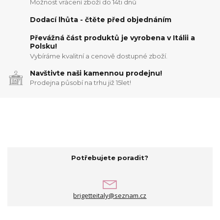
Možnost vrácení zboží do 14ti dnů
Dodací lhůta - čtěte před objednáním
Převážná část produktů je vyrobena v Itálii a
Polsku!
Vybíráme kvalitní a cenově dostupné zboží.
Navštivte naši kamennou prodejnu!
Prodejna působí na trhu již 15let!
Potřebujete poradit?
brigetteitaly@seznam.cz