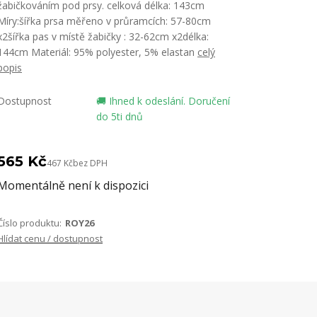
žabičkováním pod prsy. celková délka: 143cm
Míry:šířka prsa měřeno v průramcích: 57-80cm
x2šířka pas v místě žabičky : 32-62cm x2délka:
144cm Materiál: 95% polyester, 5% elastan
celý
popis
Dostupnost
🚚 Ihned k odeslání. Doručení
do 5ti dnů
565 Kč
467 Kč
bez DPH
Momentálně není k dispozici
Číslo produktu:
ROY26
Hlídat cenu / dostupnost