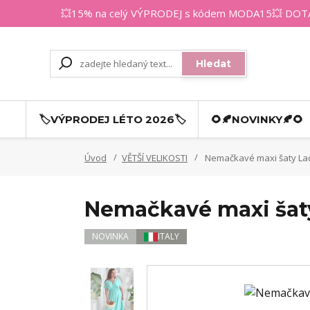
💥15% na celý VÝPRODEJ s kódem MODA15💥 DOTAZY
Hledat
🏷️VÝPRODEJ LÉTO 2026🏷️
🌻🍂NOVINKY🍂🌻
Úvod
VĚTŠÍ VELIKOSTI
Nemačkavé maxi šaty Lad
Nemačkavé maxi šat
NOVINKA
ITALY