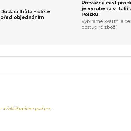
Převážná část prod
je vyrobena v Itálii 
Dodací lhůta - čtěte
Polsku!
před objednáním
Vybíráme kvalitní a c
dostupné zboží.
 a žabičkováním pod prsy.