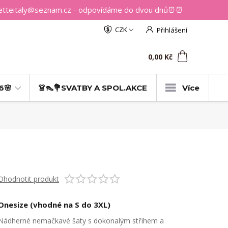
getteitaly@seznam.cz - odpovídáme do dvou dnů⏰⏰
CZK
Přihlášení
0
ks
za
0,00 Kč
6🌸
👗👠💐SVATBY A SPOL.AKCE
Více
Ohodnotit produkt
Onesize (vhodné na S do 3XL)
Nádherné nemačkavé šaty s dokonalým střihem a