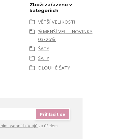
Zboží zařazeno v
kategoriích
VĚTŠÍ VELIKOSTI
🌸MENŠÍ VEL. - NOVINKY
03/26🌸
ŠATY
ŠATY
DLOUHÉ ŠATY
Přihlásit se
ním osobních údajů
za účelem