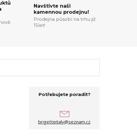
uktů
Navštivte naši
a
kamennou prodejnu!
Prodejna působí na trhu již
enově
15let!
Potřebujete poradit?
brigetteitaly@seznam.cz