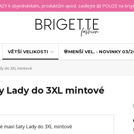
 k objednávkám, produktům apod. zasílejte 📧 POUZE na bri
VĚTŠÍ VELIKOSTI
🌸MENŠÍ VEL. - NOVINKY 03/2
y do 3XL mintové
y Lady do 3XL mintové