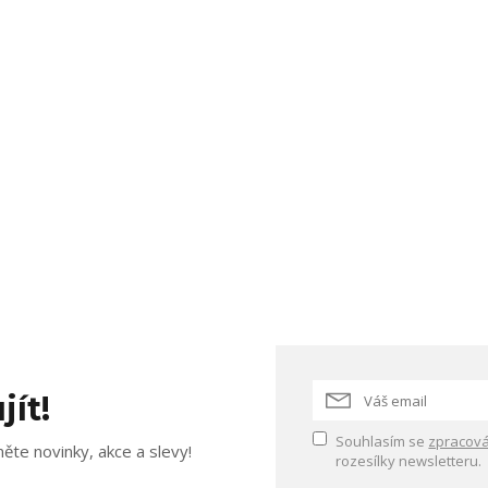
jít!
Souhlasím se
zpracová
ěte novinky, akce a slevy!
rozesílky newsletteru.