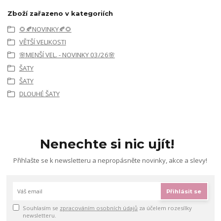
Zboží zařazeno v kategoriích
🌻🍂NOVINKY🍂🌻
VĚTŠÍ VELIKOSTI
🌸MENŠÍ VEL. - NOVINKY 03/26🌸
ŠATY
ŠATY
DLOUHÉ ŠATY
Nenechte si nic ujít!
Přihlašte se k newsletteru a nepropásněte novinky, akce a slevy!
Přihlásit se
Souhlasím se
zpracováním osobních údajů
za účelem rozesílky
newsletteru.