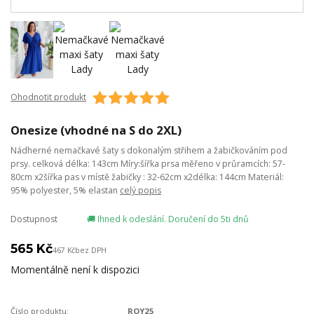
Ohodnotit produkt
Onesize (vhodné na S do 2XL)
Nádherné nemačkavé šaty s dokonalým střihem a žabičkováním pod
prsy. celková délka: 143cm Míry:šířka prsa měřeno v průramcích: 57-
80cm x2šířka pas v místě žabičky : 32-62cm x2délka: 144cm Materiál:
95% polyester, 5% elastan
celý popis
Dostupnost
🚚 Ihned k odeslání. Doručení do 5ti dnů
565 Kč
467 Kč
bez DPH
Momentálně není k dispozici
Číslo produktu:
ROY25