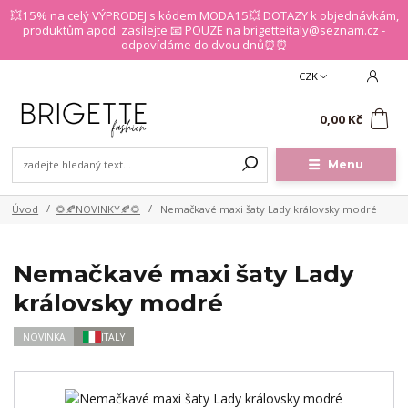
💥15% na celý VÝPRODEJ s kódem MODA15💥 DOTAZY k objednávkám,
produktům apod. zasílejte 📧 POUZE na brigetteitaly@seznam.cz -
odpovídáme do dvou dnů⏰⏰
CZK
0
0,00 Kč
Menu
Úvod
🌻🍂NOVINKY🍂🌻
Nemačkavé maxi šaty Lady královsky modré
Nemačkavé maxi šaty Lady
královsky modré
NOVINKA
ITALY