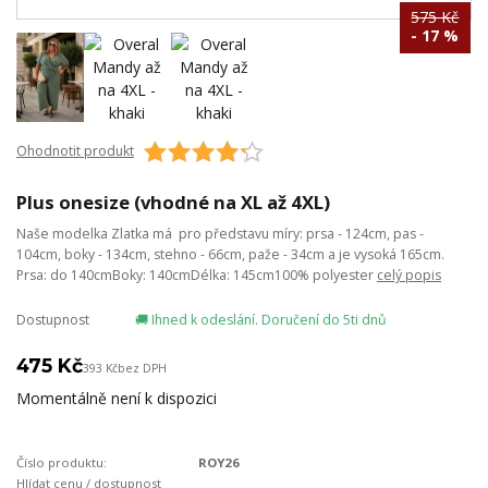
575 Kč
- 17 %
Ohodnotit produkt
Plus onesize (vhodné na XL až 4XL)
Naše modelka Zlatka má pro představu míry: prsa - 124cm, pas -
104cm, boky - 134cm, stehno - 66cm, paže - 34cm a je vysoká 165cm.
Prsa: do 140cmBoky: 140cmDélka: 145cm100% polyester
celý popis
Dostupnost
🚚 Ihned k odeslání. Doručení do 5ti dnů
475 Kč
393 Kč
bez DPH
Momentálně není k dispozici
Číslo produktu:
ROY26
Hlídat cenu / dostupnost