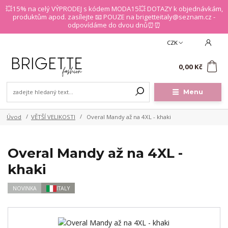
💥15% na celý VÝPRODEJ s kódem MODA15💥 DOTAZY k objednávkám,
produktům apod. zasílejte 📧 POUZE na brigetteitaly@seznam.cz -
odpovídáme do dvou dnů⏰⏰
CZK
0
0,00 Kč
Menu
Úvod
VĚTŠÍ VELIKOSTI
Overal Mandy až na 4XL - khaki
Overal Mandy až na 4XL -
khaki
NOVINKA
ITALY