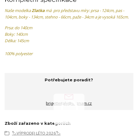
Naše modelka
Zlatka
má pro představu míry: prsa - 124cm, pas -
104cm, boky - 134cm, stehno - 66cm, paže - 34cm a je vysoká 165cm.
Prsa: do 140cm
Boky: 140cm
Délka: 145cm
100% polyester
Potřebujete poradit?
brigetteitaly@seznam.cz
Zboží zařazeno v kategoriích
🏷️VÝPRODEJ LÉTO 2026🏷️