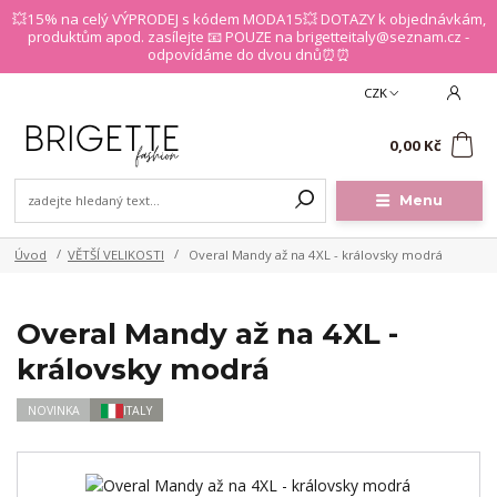
💥15% na celý VÝPRODEJ s kódem MODA15💥 DOTAZY k objednávkám,
produktům apod. zasílejte 📧 POUZE na brigetteitaly@seznam.cz -
odpovídáme do dvou dnů⏰⏰
CZK
0
0,00 Kč
Menu
Úvod
VĚTŠÍ VELIKOSTI
Overal Mandy až na 4XL - královsky modrá
Overal Mandy až na 4XL -
královsky modrá
NOVINKA
ITALY