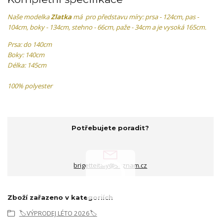
Naše modelka
Zlatka
má pro představu míry: prsa - 124cm, pas -
104cm, boky - 134cm, stehno - 66cm, paže - 34cm a je vysoká 165cm.
Prsa: do 140cm
Boky: 140cm
Délka: 145cm
100% polyester
Potřebujete poradit?
brigetteitaly@seznam.cz
Zboží zařazeno v kategoriích
🏷️VÝPRODEJ LÉTO 2026🏷️