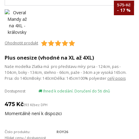
575 Kč
- 17 %
Ohodnotit produkt
Plus onesize (vhodné na XL až 4XL)
Naše modelka Zlatka má pro představu míry: prsa - 124cm, pas -
104cm, boky - 134cm, stehno - 66cm, paže - 34cm a je vysoká 165cm.
Prsa: do 140cmBoky: 140cmDélka: 145cm100% polyester
celý popis
Dostupnost
🚚 Ihned k odeslání. Doručení do 5ti dnů
475 Kč
393 Kč
bez DPH
Momentálně není k dispozici
Číslo produktu:
ROY26
Hlídat cenu / dostupnost