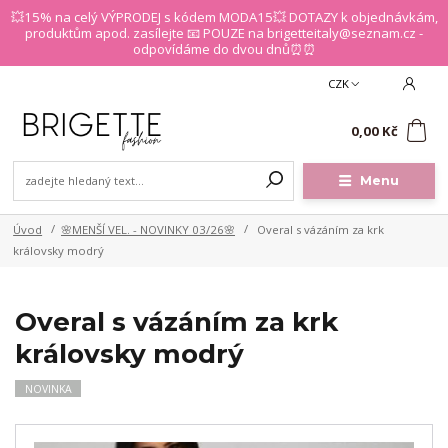
💥15% na celý VÝPRODEJ s kódem MODA15💥 DOTAZY k objednávkám,
produktům apod. zasílejte 📧 POUZE na brigetteitaly@seznam.cz -
odpovídáme do dvou dnů⏰⏰
CZK
0
0,00 Kč
Menu
Úvod
🌸MENŠÍ VEL. - NOVINKY 03/26🌸
Overal s vázáním za krk
královsky modrý
Overal s vázáním za krk
královsky modrý
NOVINKA