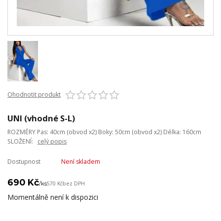
Ohodnotit produkt
UNI (vhodné S-L)
ROZMĚRY Pas: 40cm (obvod x2) Boky: 50cm (obvod x2) Délka: 160cm
SLOŽENÍ:
celý popis
Dostupnost
Není skladem
690 Kč
/
ks
570 Kč
bez DPH
Momentálně není k dispozici