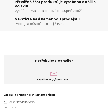
Převážná část produktů je vyrobena v Itálii a
Polsku!
Vybíráme kvalitní a cenově dostupné zboží.
Navštivte naši kamennou prodejnu!
Prodejna působí na trhu již 15let!
Potřebujete poradit?
brigetteitaly@seznam.cz
Zboží zařazeno v kategoriích
🌻🍂NOVINKY🍂🌻