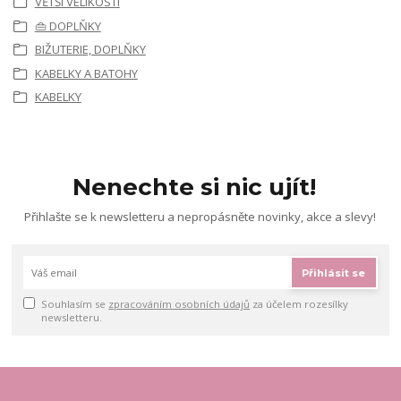
VĚTŠÍ VELIKOSTI
👜 DOPLŇKY
BIŽUTERIE, DOPLŇKY
KABELKY A BATOHY
KABELKY
Nenechte si nic ujít!
Přihlašte se k newsletteru a nepropásněte novinky, akce a slevy!
Přihlásit se
Souhlasím se
zpracováním osobních údajů
za účelem rozesílky
newsletteru.