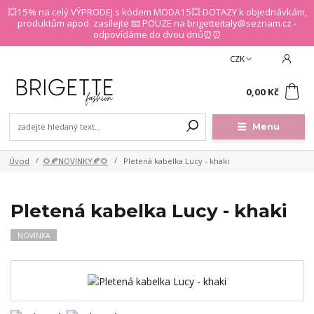
💥15% na celý VÝPRODEJ s kódem MODA15💥 DOTAZY k objednávkám,
produktům apod. zasílejte 📧 POUZE na brigetteitaly@seznam.cz -
odpovídáme do dvou dnů⏰⏰
CZK
0
0,00 Kč
Menu
Úvod
🌻🍂NOVINKY🍂🌻
Pletená kabelka Lucy - khaki
Pletená kabelka Lucy - khaki
NOVINKA