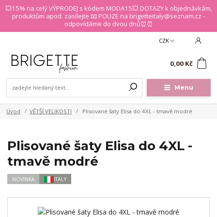
💥15% na celý VÝPRODEJ s kódem MODA15💥 DOTAZY k objednávkám,
produktům apod. zasílejte 📧 POUZE na brigetteitaly@seznam.cz -
odpovídáme do dvou dnů⏰⏰
CZK
0
0,00 Kč
Menu
Úvod
VĚTŠÍ VELIKOSTI
Plisované šaty Elisa do 4XL - tmavě modré
Plisované šaty Elisa do 4XL -
tmavě modré
NOVINKA
ITALY