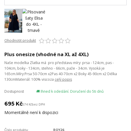
Ohodnotit produkt
Plus onesize (vhodné na XL až 4XL)
Naše modelka Zlatka má pro představu míry: prsa - 124cm, pas -
104cm, boky - 134cm, stehno - 66cm, paže - 34cm. Vysoká je
165cm.Míry:Prsa 50-70cm x2Pas 40-70cm x2 Boky 45-90cm x2 Délka
130cmMateriál: 100% viscoza
celý popis
Dostupnost
🚚 Ihned k odeslání. Doručení do 5ti dnů
695 Kč
574 Kč
bez DPH
Momentálně není k dispozici
Číslo produktu:
ROY26