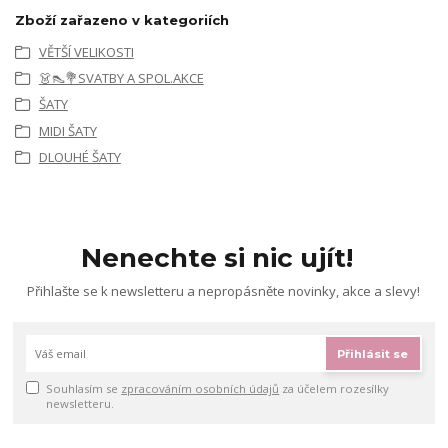
Zboží zařazeno v kategoriích
VĚTŠÍ VELIKOSTI
👗👠💐SVATBY A SPOL.AKCE
ŠATY
MIDI ŠATY
DLOUHÉ ŠATY
Nenechte si nic ujít!
Přihlašte se k newsletteru a nepropásněte novinky, akce a slevy!
Přihlásit se
Souhlasím se
zpracováním osobních údajů
za účelem rozesílky
newsletteru.