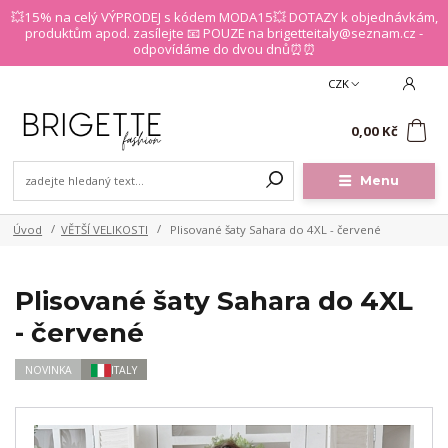
💥15% na celý VÝPRODEJ s kódem MODA15💥 DOTAZY k objednávkám,
produktům apod. zasílejte 📧 POUZE na brigetteitaly@seznam.cz -
odpovídáme do dvou dnů⏰⏰
CZK
0
0,00 Kč
Menu
Úvod
VĚTŠÍ VELIKOSTI
Plisované šaty Sahara do 4XL - červené
Plisované šaty Sahara do 4XL
- červené
NOVINKA
ITALY