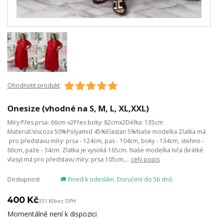
Ohodnotit produkt
Onesize (vhodné na S, M, L, XL,XXL)
Míry:Přes prsa: 66cm x2Přes boky: 82cmx2Délka: 135cm
Materiál:Viscoza 50%Polyamid 45%Elastan 5%Naše modelka Zlatka má
pro představu míry: prsa - 124cm, pas - 104cm, boky - 134cm, stehno -
66cm, paže - 34cm. Zlatka je vysoká 165cm. Naše modelka Ivča (krátké
vlasy) má pro představu míry: prsa 105cm,...
celý popis
Dostupnost
🚚 Ihned k odeslání. Doručení do 5ti dnů
400 Kč
331 Kč
bez DPH
Momentálně není k dispozici