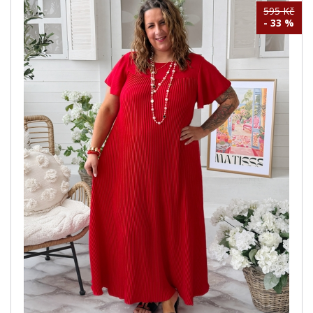
595 Kč
- 33 %