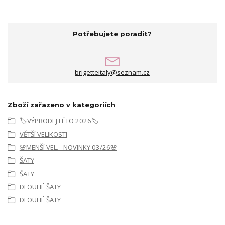
Potřebujete poradit?
brigetteitaly@seznam.cz
Zboží zařazeno v kategoriích
🏷️VÝPRODEJ LÉTO 2026🏷️
VĚTŠÍ VELIKOSTI
🌸MENŠÍ VEL. - NOVINKY 03/26🌸
ŠATY
ŠATY
DLOUHÉ ŠATY
DLOUHÉ ŠATY