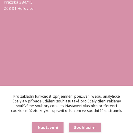
Pražská 384/15
268 01 Hořovice
KONTAKT
Pro základní funkčnost, zpříjemnění používání webu, analytické
účely a v případě udělení souhlasu také pro účely cílení reklamy
využíváme soubory cookies. Nastavení vlastních preferencí
Odpovídáme do 48 hodin.
cookies můžete kdykoli upravit odkazem ve spodní části stránek.
brigetteitaly@seznam.cz
Nastavení
Souhlasím