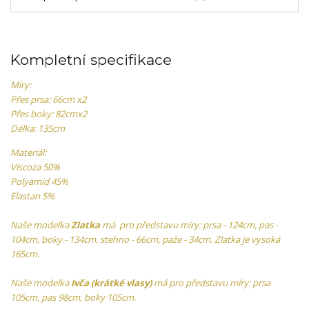
Kompletní specifikace
Míry:
Přes prsa: 66cm x2
Přes boky: 82cmx2
Délka: 135cm
Materiál:
Viscoza 50%
Polyamid 45%
Elastan 5%
Naše modelka
Zlatka
má pro představu míry: prsa - 124cm, pas -
104cm, boky - 134cm, stehno - 66cm, paže - 34cm. Zlatka je vysoká
165cm.
Naše modelka
Ivča (krátké vlasy)
má pro představu míry: prsa
105cm, pas 98cm, boky 105cm.