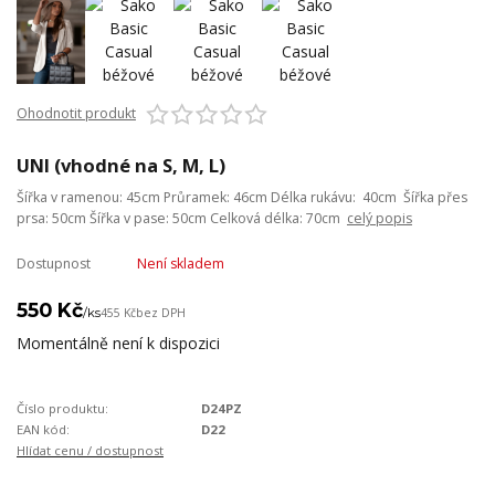
Ohodnotit produkt
UNI (vhodné na S, M, L)
Šířka v ramenou: 45cm Průramek: 46cm Délka rukávu: 40cm Šířka přes
prsa: 50cm Šířka v pase: 50cm Celková délka: 70cm
celý popis
Dostupnost
Není skladem
550 Kč
/
ks
455 Kč
bez DPH
Momentálně není k dispozici
Číslo produktu:
D24PZ
EAN kód:
D22
Hlídat cenu / dostupnost