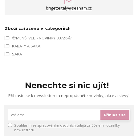
brigetteitaly@seznam.cz
Zboží zařazeno v kategoriích
🌸MENŠÍ VEL. - NOVINKY 03/26🌸
KABÁTY A SAKA
SAKA
Nenechte si nic ujít!
Přihlašte se k newsletteru a nepropásněte novinky, akce a slevy!
Přihlásit se
Souhlasím se
zpracováním osobních údajů
za účelem rozesílky
newsletteru.