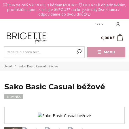
💥15% na celý VÝPRODEJ s kódem MODA15💥 DOTAZY k objednávkám,
produktům apod. zasílejte 📧 POUZE na brigetteitaly@seznam.cz -
odpovídáme do dvou dnů⏰⏰
CZK
0
0,00 Kč
Menu
Úvod
Sako Basic Casual béžové
Sako Basic Casual béžové
NOVINKA