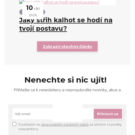
10
01
Střihy kalhot
2026
Jaký střih kalhot se hodí na
tvojí postavu?
Zobrazit všechny články
Nenechte si nic ujít!
Přihlašte se k newsletteru a nepropásněte novinky, akce a
slevy!
Přihlásit se
Souhlasím se
zpracováním osobních údajů
za účelem rozesílky
newsletteru.