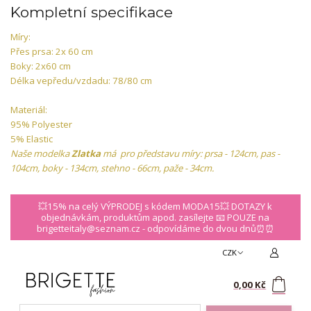
Kompletní specifikace
Míry:
Přes prsa: 2x 60 cm
Boky: 2x60 cm
Délka vepředu/vzdadu: 78/80 cm
Materiál:
95% Polyester
5% Elastic
Naše modelka
Zlatka
má pro představu míry: prsa - 124cm, pas -
104cm, boky - 134cm, stehno - 66cm, paže - 34cm.
💥15% na celý VÝPRODEJ s kódem MODA15💥 DOTAZY k
objednávkám, produktům apod. zasílejte 📧 POUZE na
brigetteitaly@seznam.cz - odpovídáme do dvou dnů⏰⏰
CZK
0
0,00 Kč