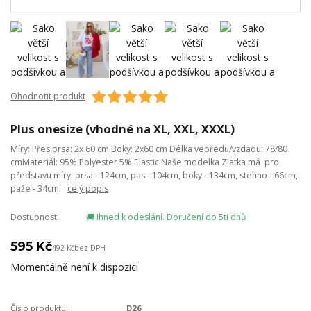
Ohodnotit produkt
Plus onesize (vhodné na XL, XXL, XXXL)
Míry: Přes prsa: 2x 60 cm Boky: 2x60 cm Délka vepředu/vzdadu: 78/80
cmMateriál: 95% Polyester 5% Elastic Naše modelka Zlatka má pro
představu míry: prsa - 124cm, pas - 104cm, boky - 134cm, stehno - 66cm,
paže - 34cm.
celý popis
Dostupnost
🚚 Ihned k odeslání. Doručení do 5ti dnů
595 Kč
492 Kč
bez DPH
Momentálně není k dispozici
Číslo produktu:
D26