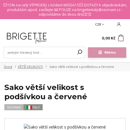
💥15% na celý VÝPRODEJ s kódem MODA15💥 DOTAZY k objednávkám,
produktům apod. zasílejte 📧 POUZE na brigetteitaly@seznam.cz -
odpovídáme do dvou dnů⏰⏰
CZK
0
0,00 Kč
Menu
Úvod
VĚTŠÍ VELIKOSTI
Sako větší velikost s podšívkou a červené
Sako větší velikost s
podšívkou a červené
NOVINKA
ITALY