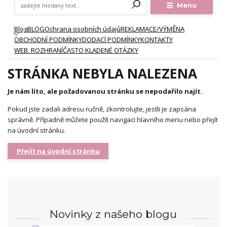
Menu
Blog
BLOG
Ochrana osobních údajů
REKLAMACE/VÝMĚNA
OBCHODNÍ PODMÍNKY
DODACÍ PODMÍNKY
KONTAKTY
WEB. ROZHRANÍ
ČASTO KLADENÉ OTÁZKY
STRÁNKA NEBYLA NALEZENA
Je nám líto, ale požadovanou stránku se nepodařilo najít.
Pokud jste zadali adresu ručně, zkontrolujte, jestli je zapsána
správně. Případně můžete použít navigaci hlavního menu nebo přejít
na úvodní stránku.
Přejít na úvodní stránku
Novinky z našeho blogu