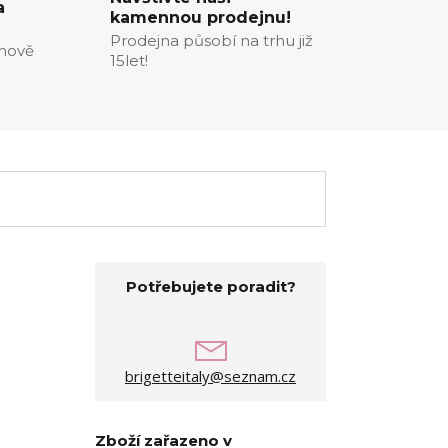
a
kamennou prodejnu!
Prodejna působí na trhu již
enově
15let!
Potřebujete poradit?
brigetteitaly@seznam.cz
Zboží zařazeno v