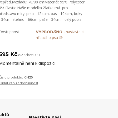
vepředu/vzdadu: 78/80 cmMateriál: 95% Polyester
5% Elastic Naše modelka Zlatka má pro
představu míry: prsa - 124cm, pas - 104cm, boky -
134cm, stehno - 66cm, paže - 34cm.
celý popis
Dostupnost
𝗩𝗬𝗣𝗥𝗢𝗗𝗔́𝗡𝗢 - nastavte si
hlídacího psa 🐶
595 Kč
492 Kč
bez DPH
Momentálně není k dispozici
Číslo produktu:
CH25
Hlídat cenu / dostupnost
uktů
Navštivte naši