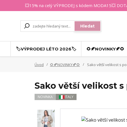
💥15% na celý VÝPRODEJ s kódem MODA15💥 DOTAZY
Hledat
🏷️VÝPRODEJ LÉTO 2026🏷️
🌻🍂NOVINKY🍂🌻
Úvod
🌻🍂NOVINKY🍂🌻
Sako větší velikost s 
Sako větší velikost 
NOVINKA
ITALY