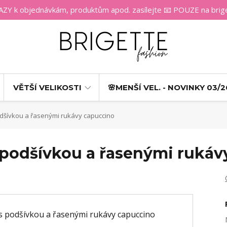
 k objednávkám, produktům apod. zasílejte 📧 POUZE na bri
VĚTŠÍ VELIKOSTI
🌸MENŠÍ VEL. - NOVINKY 03/2
podšívkou a řasenými rukávy capuccino
s podšívkou a řasenými ruká