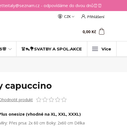
getteitaly@seznam.cz - odpovídáme do dvou dnů⏰⏰
CZK
Přihlášení
0
ks
za
0,00 Kč
6🌸
👗👠💐SVATBY A SPOL.AKCE
Více
vy capuccino
Ohodnotit produkt
Plus onesize (vhodné na XL, XXL, XXXL)
Míry: Přes prsa: 2x 60 cm Boky: 2x60 cm Délka