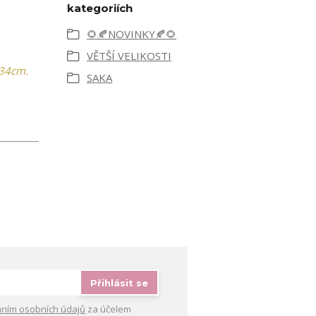
kategoriích
🌻🍂NOVINKY🍂🌻
VĚTŠÍ VELIKOSTI
 34cm.
SAKA
Přihlásit se
ním osobních údajů
za účelem