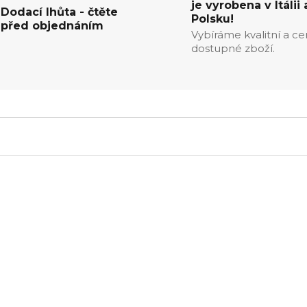
je vyrobena v Itálii 
Dodací lhůta - čtěte
Polsku!
před objednáním
Vybíráme kvalitní a c
dostupné zboží.