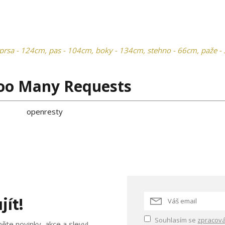
rsa - 124cm, pas - 104cm, boky - 134cm, stehno - 66cm, paže -
oo Many Requests
openresty
jít!
Souhlasím se
zpracová
ěte novinky, akce a slevy!