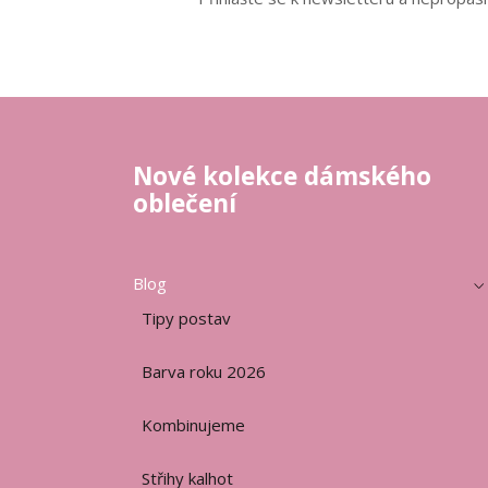
Nové kolekce dámského
oblečení
Blog
Tipy postav
Barva roku 2026
Kombinujeme
Střihy kalhot