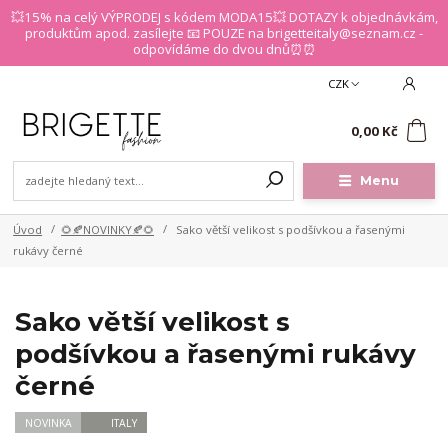
💥15% na celý VÝPRODEJ s kódem MODA15💥 DOTAZY k objednávkám,
produktům apod. zasílejte 📧 POUZE na brigetteitaly@seznam.cz -
odpovídáme do dvou dnů⏰⏰
CZK
0
0,00 Kč
Menu
Úvod
🌻🍂NOVINKY🍂🌻
Sako větší velikost s podšívkou a řasenými
rukávy černé
Sako větší velikost s
podšívkou a řasenými rukávy
černé
NOVINKA
ITALY