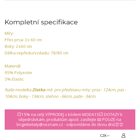
Kompletní specifikace
Míry:
Přes prsa: 2x 60 cm
Boky: 2x60 cm
Délka vepředu/vzdadu: 78/80 cm
Materiál:
95% Polyester
5% Elastic
Naše modelka
Zlatka
má pro představu míry: prsa - 124cm, pas -
104cm, boky - 134cm, stehno - 66cm, paže - 34cm.
💥15% na celý VÝPRODEJ s kódem MODA15💥 DOTAZY k
objednávkám, produktům apod. zasílejte 📧 POUZE na
brigetteitaly@seznam.cz - odpovídáme do dvou dnů⏰⏰
CZK