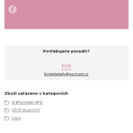
Potřebujete poradit?
brigetteitaly@seznam.cz
Zboží zařazeno v kategoriích
🌻🍂NOVINKY🍂🌻
VĚTŠÍ VELIKOSTI
SAKA