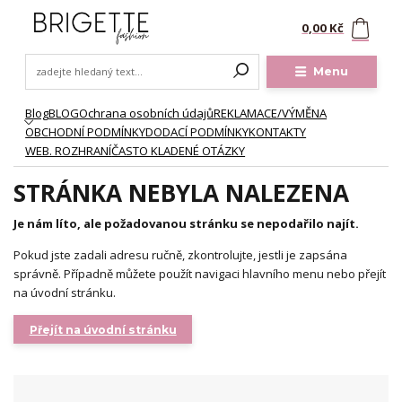
0
0,00 Kč
Menu
Blog
BLOG
Ochrana osobních údajů
REKLAMACE/VÝMĚNA
OBCHODNÍ PODMÍNKY
DODACÍ PODMÍNKY
KONTAKTY
WEB. ROZHRANÍ
ČASTO KLADENÉ OTÁZKY
STRÁNKA NEBYLA NALEZENA
Je nám líto, ale požadovanou stránku se nepodařilo najít.
Pokud jste zadali adresu ručně, zkontrolujte, jestli je zapsána
správně. Případně můžete použít navigaci hlavního menu nebo přejít
na úvodní stránku.
Přejít na úvodní stránku