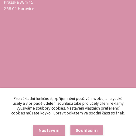
Pražská 384/15
268 01 Hořovice
KONTAKT
Pro základní funkčnost, zpříjemnění používání webu, analytické
Pro základní funkčnost, zpříjemnění používání webu, analytické
účely a v případě udělení souhlasu také pro účely cílení reklamy
účely a v případě udělení souhlasu také pro účely cílení reklamy
využíváme soubory cookies. Nastavení vlastních preferencí
využíváme soubory cookies. Nastavení vlastních preferencí
Odpovídáme do 48 hodin.
cookies můžete kdykoli upravit odkazem ve spodní části stránek.
cookies můžete kdykoli upravit odkazem ve spodní části stránek.
brigetteitaly@seznam.cz
Nastavení
Nastavení
Souhlasím
Souhlasím