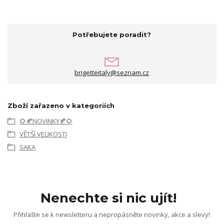
Potřebujete poradit?
brigetteitaly@seznam.cz
Zboží zařazeno v kategoriích
🌻🍂NOVINKY🍂🌻
VĚTŠÍ VELIKOSTI
SAKA
Nenechte si nic ujít!
Přihlašte se k newsletteru a nepropásněte novinky, akce a slevy!