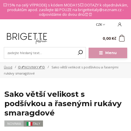
💥15% na celý VÝPRODEJ s kódem MODA15💥 DOTAZY k objednávkám,
produktům apod. zasílejte 📧 POUZE na brigetteitaly@seznam.cz -
odpovídáme do dvou dnů⏰⏰
CZK
0
0,00 Kč
Menu
Úvod
🌻🍂NOVINKY🍂🌻
Sako větší velikost s podšívkou a řasenými
rukávy smaragdové
Sako větší velikost s
podšívkou a řasenými rukávy
smaragdové
NOVINKA
ITALY