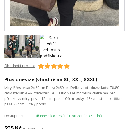
Ohodnotit produkt
Plus onesize (vhodné na XL, XXL, XXXL)
Míry: Přes prsa: 2x 60 cm Boky: 2x60 cm Délka vepředu/vzdadu: 78/80
cmMateriál: 95% Polyester 5% Elastic Naše modelka Zlatka má pro
představu míry: prsa - 124cm, pas - 104cm, boky - 134cm, stehno - 66cm,
paže - 34cm.
celý popis
Dostupnost
🚚 Ihned k odeslání. Doručení do 5ti dnů
595 Kč
492 Kč
bez DPH