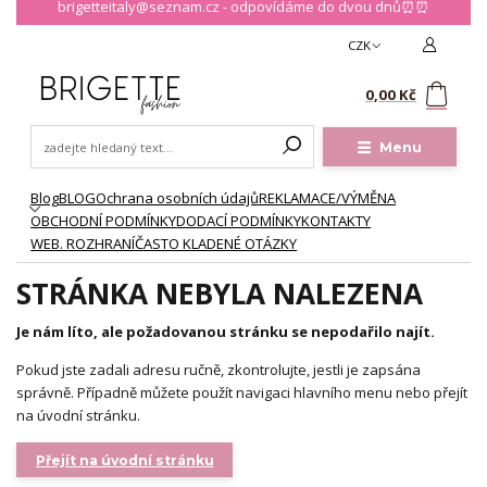
brigetteitaly@seznam.cz - odpovídáme do dvou dnů⏰⏰
CZK
0
0,00 Kč
Menu
Blog
BLOG
Ochrana osobních údajů
REKLAMACE/VÝMĚNA
OBCHODNÍ PODMÍNKY
DODACÍ PODMÍNKY
KONTAKTY
WEB. ROZHRANÍ
ČASTO KLADENÉ OTÁZKY
STRÁNKA NEBYLA NALEZENA
Je nám líto, ale požadovanou stránku se nepodařilo najít.
Pokud jste zadali adresu ručně, zkontrolujte, jestli je zapsána
správně. Případně můžete použít navigaci hlavního menu nebo přejít
na úvodní stránku.
Přejít na úvodní stránku