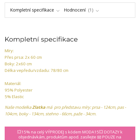
Kompletní specifikace
Hodnocení
1
Kompletní specifikace
Míry:
Přes prsa: 2x 60 cm
Boky: 2x60 cm
Délka vepředu/vzdadu: 78/80 cm
Materiál:
95% Polyester
5% Elastic
Naše modelka
Zlatka
má pro představu míry: prsa - 124cm, pas -
104cm, boky - 134cm, stehno - 66cm, paže - 34cm.
💥15% na celý VÝPRODEJ s kódem MODA15💥 DOTAZY k
objednávkám, produktům apod. zasílejte 📧 POUZE na