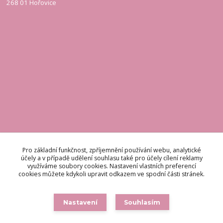
268 01 Hořovice
KONTAKT
Pro základní funkčnost, zpříjemnění používání webu, analytické
účely a v případě udělení souhlasu také pro účely cílení reklamy
využíváme soubory cookies. Nastavení vlastních preferencí
Odpovídáme do 48 hodin.
cookies můžete kdykoli upravit odkazem ve spodní části stránek.
brigetteitaly@seznam.cz
Nastavení
Souhlasím