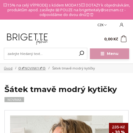
💥15% na celý VÝPRODEJ s kódem MODA15💥 DOTAZY k objednávkám,
produktům apod. zasílejte 📧 POUZE na brigetteitaly@seznam.cz -
odpovídáme do dvou dnů⏰⏰
CZK
0
0,00 Kč
Menu
Úvod
🌻🍂NOVINKY🍂🌻
Šátek tmavě modrý kytičky
Šátek tmavě modrý kytičky
NOVINKA
235 Kč
- 30 %