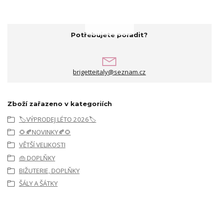
Potřebujete poradit?
brigetteitaly@seznam.cz
Zboží zařazeno v kategoriích
🏷️VÝPRODEJ LÉTO 2026🏷️
🌻🍂NOVINKY🍂🌻
VĚTŠÍ VELIKOSTI
👜 DOPLŇKY
BIŽUTERIE, DOPLŇKY
ŠÁLY A ŠÁTKY