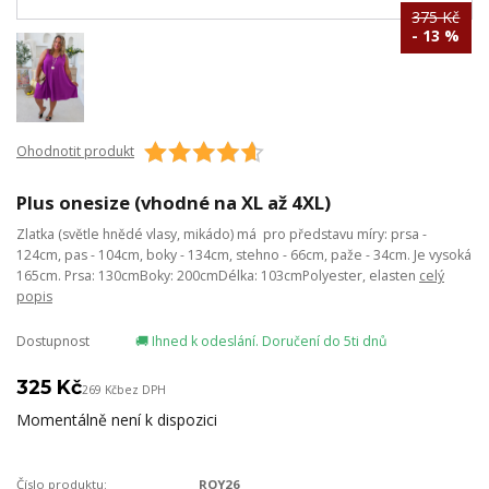
375 Kč
- 13 %
Ohodnotit produkt
Plus onesize (vhodné na XL až 4XL)
Zlatka (světle hnědé vlasy, mikádo) má pro představu míry: prsa -
124cm, pas - 104cm, boky - 134cm, stehno - 66cm, paže - 34cm. Je vysoká
165cm. Prsa: 130cmBoky: 200cmDélka: 103cmPolyester, elasten
celý
popis
Dostupnost
🚚 Ihned k odeslání. Doručení do 5ti dnů
325 Kč
269 Kč
bez DPH
Momentálně není k dispozici
Číslo produktu:
ROY26