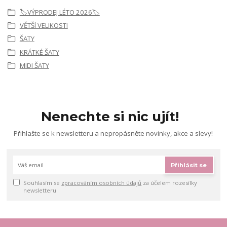
🏷️VÝPRODEJ LÉTO 2026🏷️
VĚTŠÍ VELIKOSTI
ŠATY
KRÁTKÉ ŠATY
MIDI ŠATY
Nenechte si nic ujít!
Přihlašte se k newsletteru a nepropásněte novinky, akce a slevy!
Přihlásit se
Souhlasím se
zpracováním osobních údajů
za účelem rozesílky
newsletteru.