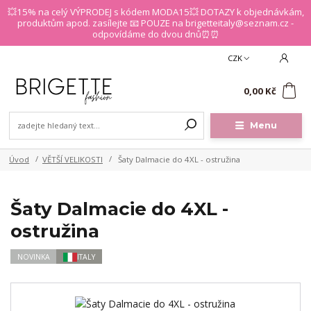
💥15% na celý VÝPRODEJ s kódem MODA15💥 DOTAZY k objednávkám,
produktům apod. zasílejte 📧 POUZE na brigetteitaly@seznam.cz -
odpovídáme do dvou dnů⏰⏰
CZK
0
0,00 Kč
Menu
Úvod
VĚTŠÍ VELIKOSTI
Šaty Dalmacie do 4XL - ostružina
Šaty Dalmacie do 4XL -
ostružina
NOVINKA
ITALY