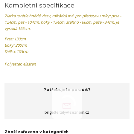
Kompletní specifikace
Zlatka (světle hnědé vlasy, mikádo) má pro představu míry: prsa -
124cm, pas - 104cm, boky - 134cm, stehno - 66cm, paže - 34cm. Je
vysoká 165cm.
Prsa: 130cm
Boky: 200cm
Délka: 103cm
Polyester, elasten
Potřebujete poradit?
brigetteitaly@seznam.cz
Zboží zařazeno v kategoriích