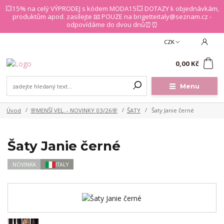
💥15% na celý VÝPRODEJ s kódem MODA15💥 DOTAZY k objednávkám,
produktům apod. zasílejte 📧 POUZE na brigetteitaly@seznam.cz -
odpovídáme do dvou dnů⏰⏰
CZK
0
0,00 Kč
Menu
Úvod
🌸MENŠÍ VEL. - NOVINKY 03/26🌸
ŠATY
Šaty Janie černé
Šaty Janie černé
NOVINKA
ITALY