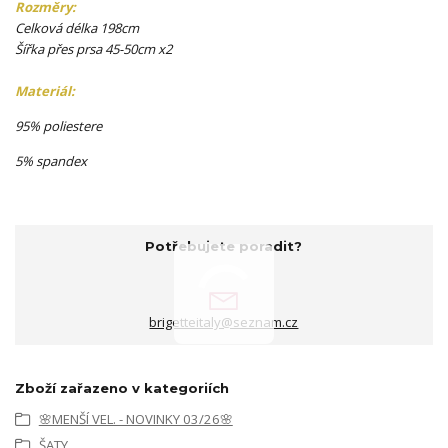
Rozměry:
Celková délka 198cm
Šířka přes prsa 45-50cm x2
Materiál:
95% poliestere
5% spandex
Potřebujete poradit?
brigetteitaly@seznam.cz
Zboží zařazeno v kategoriích
🌸MENŠÍ VEL. - NOVINKY 03/26🌸
ŠATY