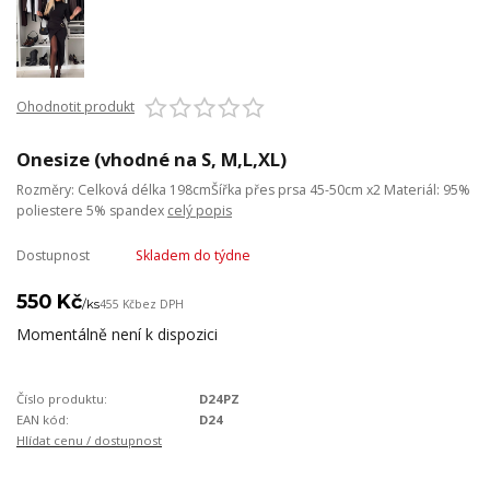
Ohodnotit produkt
Onesize (vhodné na S, M,L,XL)
Rozměry: Celková délka 198cmŠířka přes prsa 45-50cm x2 Materiál: 95%
poliestere 5% spandex
celý popis
Dostupnost
Skladem do týdne
550 Kč
/
ks
455 Kč
bez DPH
Momentálně není k dispozici
Číslo produktu:
D24PZ
EAN kód:
D24
Hlídat cenu / dostupnost