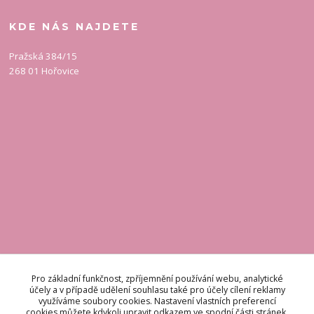
KDE NÁS NAJDETE
Pražská 384/15
268 01 Hořovice
KONTAKT
Pro základní funkčnost, zpříjemnění používání webu, analytické
účely a v případě udělení souhlasu také pro účely cílení reklamy
využíváme soubory cookies. Nastavení vlastních preferencí
Odpovídáme do 48 hodin.
cookies můžete kdykoli upravit odkazem ve spodní části stránek.