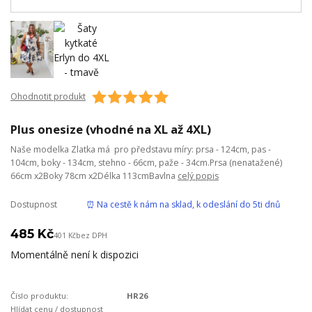
Ohodnotit produkt
Plus onesize (vhodné na XL až 4XL)
Naše modelka Zlatka má pro představu míry: prsa - 124cm, pas -
104cm, boky - 134cm, stehno - 66cm, paže - 34cm.Prsa (nenatažené)
66cm x2Boky 78cm x2Délka 113cmBavlna
celý popis
Dostupnost
⏰ Na cestě k nám na sklad, k odeslání do 5ti dnů
485 Kč
401 Kč
bez DPH
Momentálně není k dispozici
Číslo produktu:
HR26
Hlídat cenu / dostupnost