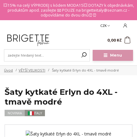
💥15% na celý VÝPRODEJ s kódem MODA15💥 DOTAZY k objednávkám,
produktům apod. zasílejte 📧 POUZE na brigetteitaly@seznam.cz -
odpovídáme do dvou dnů⏰⏰
CZK
0
0,00 Kč
Menu
Úvod
VĚTŠÍ VELIKOSTI
Šaty kytkaté Erlyn do 4XL - tmavě modré
Šaty kytkaté Erlyn do 4XL -
tmavě modré
NOVINKA
ITALY