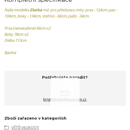
Naše modelka
Zlatka
má pro představu míry: prsa - 124cm, pas -
104cm, boky - 134cm, stehno - 66cm, paže - 34cm.
Prsa (nenatažené) 66cm x2
Boky 78cm x2
Délka 113cm
Bavlna
Potřebujete poradit?
brigetteitaly@seznam.cz
Zboží zařazeno v kategoriích
VĚTŠÍ VELIKOSTI