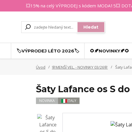
💥15% na celý VÝPRODEJ s kódem MODA15💥 DOTAZY
Hledat
🏷️VÝPRODEJ LÉTO 2026🏷️
🌻🍂NOVINKY🍂🌻
Úvod
🌸MENŠÍ VEL. - NOVINKY 03/26🌸
Šaty Lafa
Šaty Lafance os S do 
NOVINKA
ITALY