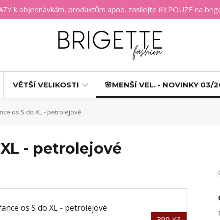
 k objednávkám, produktům apod. zasílejte 📧 POUZE na bri
VĚTŠÍ VELIKOSTI
🌸MENŠÍ VEL. - NOVINKY 03/2
nce os S do XL - petrolejové
XL - petrolejové