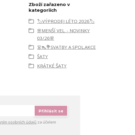
Zboží zařazeno v
kategoriích
🏷️VÝPRODEJ LÉTO 2026🏷️
🌸MENŠÍ VEL. - NOVINKY
03/26🌸
👗👠💐SVATBY A SPOL.AKCE
ŠATY
KRÁTKÉ ŠATY
Přihlásit se
ním osobních údajů
za účelem