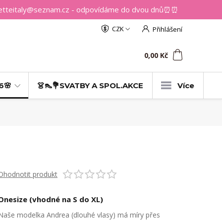
getteitaly@seznam.cz - odpovídáme do dvou dnů⏰⏰
CZK
Přihlášení
0
ks
za
0,00 Kč
6🌸
👗👠💐SVATBY A SPOL.AKCE
Více
Ohodnotit produkt
Onesize (vhodné na S do XL)
Naše modelka Andrea (dlouhé vlasy) má míry přes