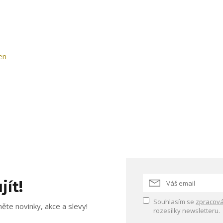
en
jít!
Souhlasím se
zpracová
ěte novinky, akce a slevy!
rozesílky newsletteru.