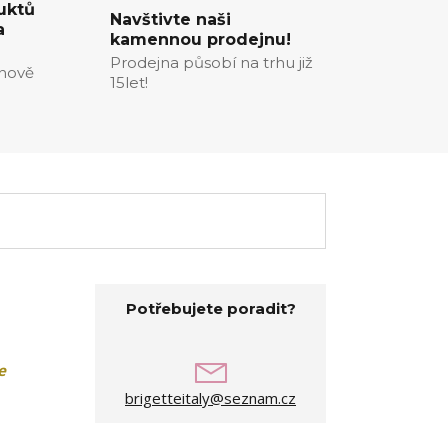
uktů
Navštivte naši
a
kamennou prodejnu!
Prodejna působí na trhu již
enově
15let!
Potřebujete poradit?
e
brigetteitaly@seznam.cz