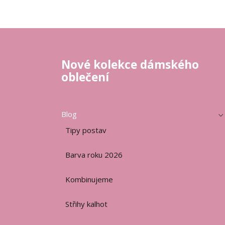
Nové kolekce dámského
oblečení
Blog
Tipy postav
Barva roku 2026
Kombinujeme
Střihy kalhot