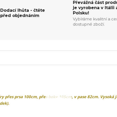
Převážná část prod
je vyrobena v Itálii 
Dodací lhůta - čtěte
Polsku!
před objednáním
Vybíráme kvalitní a c
dostupné zboží.
y přes prsa 100cm, přes boky 105cm, v pase 82cm. Vysoká j
dek).