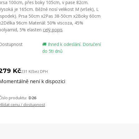
prsa 100cm, přes boky 105cm, v pase 82cm.
Vysoká je 165cm. Běžně nosí velikost M (vršek), L
(spodek). Prsa 50cm x2Pas 38-50cm x2Boky 60cm
x2Délka 96cm Materiál: 50% viscoza, 45%
polyamid, 5% elasten
celý popis
Dostupnost
🚚 Ihned k odeslání. Doručení
do 5ti dnů
279 Kč
231 Kč
bez DPH
Momentálně není k dispozici
Číslo produktu:
D26
Hlídat cenu / dostupnost