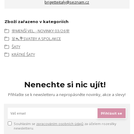
brigetteitaly@seznam.cz
Zboží zařazeno v kategoriích
🌸MENŠÍ VEL. - NOVINKY 03/26🌸
👗👠💐SVATBY A SPOL.AKCE
ŠATY
KRÁTKÉ ŠATY
Nenechte si nic ujít!
Přihlašte se k newsletteru a nepropásněte novinky, akce a slevy!
Přihlásit se
Souhlasím se
zpracováním osobních údajů
za účelem rozesílky
newsletteru.