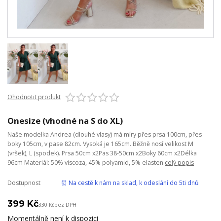
Ohodnotit produkt
Onesize (vhodné na S do XL)
Naše modelka Andrea (dlouhé vlasy) má míry přes prsa 100cm, přes
boky 105cm, v pase 82cm. Vysoká je 165cm. Běžně nosí velikost M
(vršek), L (spodek). Prsa 50cm x2Pas 38-50cm x2Boky 60cm x2Délka
96cm Materiál: 50% viscoza, 45% polyamid, 5% elasten
celý popis
Dostupnost
⏰ Na cestě k nám na sklad, k odeslání do 5ti dnů
399 Kč
330 Kč
bez DPH
Momentálně není k dispozici