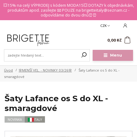
💥15% na celý VÝPRODEJ s kódem MODA15💥 DOTAZY k objednávkám,
produktům apod. zasílejte 📧 POUZE na brigetteitaly@seznam.cz -
odpovídáme do dvou dnů⏰⏰
CZK
0
0,00 Kč
Menu
Úvod
🌸MENŠÍ VEL. - NOVINKY 03/26🌸
Šaty Lafance os S do XL -
smaragdové
Šaty Lafance os S do XL -
smaragdové
NOVINKA
ITALY