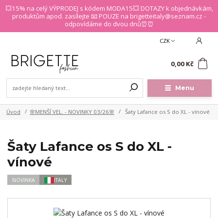
💥15% na celý VÝPRODEJ s kódem MODA15💥 DOTAZY k objednávkám,
produktům apod. zasílejte 📧 POUZE na brigetteitaly@seznam.cz -
odpovídáme do dvou dnů⏰⏰
CZK
0
0,00 Kč
Menu
Úvod
🌸MENŠÍ VEL. - NOVINKY 03/26🌸
Šaty Lafance os S do XL - vínové
Šaty Lafance os S do XL -
vínové
NOVINKA
ITALY