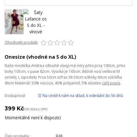
Ohodnotit produkt
Onesize (vhodné na S do XL)
Naše modelka Andrea (dlouhé vlasy) má míry přes prsa 100cm, přes
boky 105cm, v pase 82cm. Vysoká je 165cm. Běžně nosí velikost M
(vršek), L (spodek). Prsa 50cm x2Pas 38-50cm x2Boky 60cm x2Délka
96cm Materiál: 50% viscoza, 45% polyamid, 5% elasten
celý popis
Dostupnost
⏰ Na cestě k nám na sklad, k odeslání do 5ti dnů
399 Kč
330 Kč
bez DPH
Momentálně není k dispozici
Číslo produktu:
D26