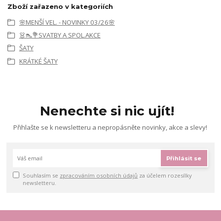
Zboží zařazeno v kategoriích
🌸MENŠÍ VEL. - NOVINKY 03/26🌸
👗👠💐SVATBY A SPOL.AKCE
ŠATY
KRÁTKÉ ŠATY
Nenechte si nic ujít!
Přihlašte se k newsletteru a nepropásněte novinky, akce a slevy!
Přihlásit se
Souhlasím se
zpracováním osobních údajů
za účelem rozesílky
newsletteru.