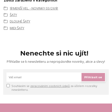
Zboží zařazeno v kategoriích
🌸MENŠÍ VEL. - NOVINKY 03/26🌸
ŠATY
DLOUHÉ ŠATY
MIDI ŠATY
Nenechte si nic ujít!
Přihlašte se k newsletteru a nepropásněte novinky, akce a slevy!
Přihlásit se
Souhlasím se
zpracováním osobních údajů
za účelem rozesílky
newsletteru.