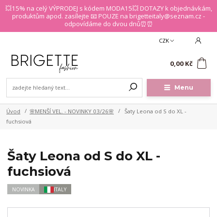
💥15% na celý VÝPRODEJ s kódem MODA15💥 DOTAZY k objednávkám,
produktům apod. zasílejte 📧 POUZE na brigetteitaly@seznam.cz -
odpovídáme do dvou dnů⏰⏰
CZK
0
0,00 Kč
Menu
Úvod
🌸MENŠÍ VEL. - NOVINKY 03/26🌸
Šaty Leona od S do XL -
fuchsiová
Šaty Leona od S do XL -
fuchsiová
NOVINKA
ITALY