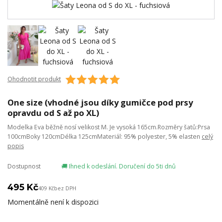
Ohodnotit produkt
One size (vhodné jsou díky gumičce pod prsy
opravdu od S až po XL)
Modelka Eva běžně nosí velikost M. Je vysoká 165cm.Rozměry šatů:Prsa
100cmBoky 120cmDélka 125cmMateriál: 95% polyester, 5% elasten
celý
popis
Dostupnost
🚚 Ihned k odeslání. Doručení do 5ti dnů
495 Kč
409 Kč
bez DPH
Momentálně není k dispozici