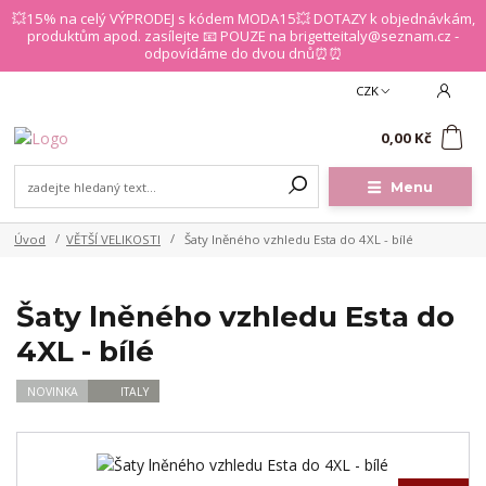
💥15% na celý VÝPRODEJ s kódem MODA15💥 DOTAZY k objednávkám,
produktům apod. zasílejte 📧 POUZE na brigetteitaly@seznam.cz -
odpovídáme do dvou dnů⏰⏰
CZK
0
0,00 Kč
Menu
Úvod
VĚTŠÍ VELIKOSTI
Šaty lněného vzhledu Esta do 4XL - bílé
Šaty lněného vzhledu Esta do
4XL - bílé
NOVINKA
ITALY