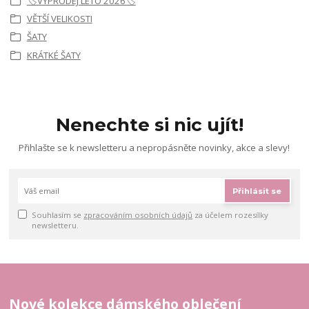
🏷️VÝPRODEJ LÉTO 2026🏷️
VĚTŠÍ VELIKOSTI
ŠATY
KRÁTKÉ ŠATY
Nenechte si nic ujít!
Přihlašte se k newsletteru a nepropásněte novinky, akce a slevy!
Přihlásit se
Souhlasím se
zpracováním osobních údajů
za účelem rozesílky
newsletteru.
Nové kolekce dámského oblečení