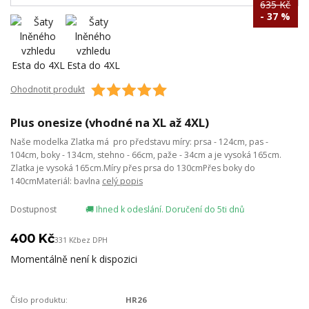
635 Kč
- 37 %
Ohodnotit produkt
Plus onesize (vhodné na XL až 4XL)
Naše modelka Zlatka má pro představu míry: prsa - 124cm, pas -
104cm, boky - 134cm, stehno - 66cm, paže - 34cm a je vysoká 165cm.
Zlatka je vysoká 165cm.Míry přes prsa do 130cmPřes boky do
140cmMateriál: bavlna
celý popis
Dostupnost
🚚 Ihned k odeslání. Doručení do 5ti dnů
400 Kč
331 Kč
bez DPH
Momentálně není k dispozici
Číslo produktu:
HR26