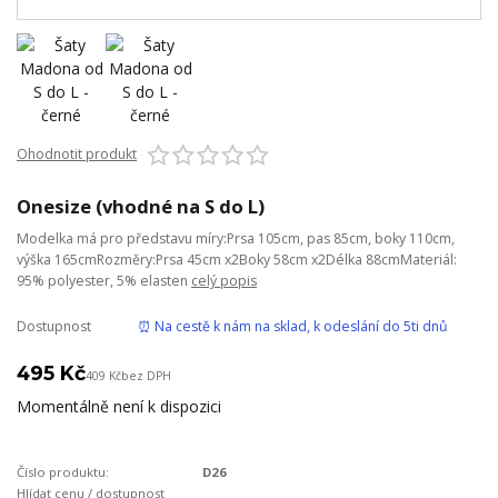
Ohodnotit produkt
Onesize (vhodné na S do L)
Modelka má pro představu míry:Prsa 105cm, pas 85cm, boky 110cm,
výška 165cmRozměry:Prsa 45cm x2Boky 58cm x2Délka 88cmMateriál:
95% polyester, 5% elasten
celý popis
Dostupnost
⏰ Na cestě k nám na sklad, k odeslání do 5ti dnů
495 Kč
409 Kč
bez DPH
Momentálně není k dispozici
Číslo produktu:
D26
Hlídat cenu / dostupnost