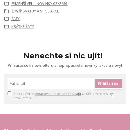
🌸MENŠÍ VEL. - NOVINKY 03/26🌸
👗👠💐SVATBY A SPOL.AKCE
ŠATY
KRÁTKÉ ŠATY
Nenechte si nic ujít!
Přihlašte se k newsletteru a nepropásněte novinky, akce a slevy!
Přihlásit se
Souhlasím se
zpracováním osobních údajů
za účelem rozesílky
newsletteru.