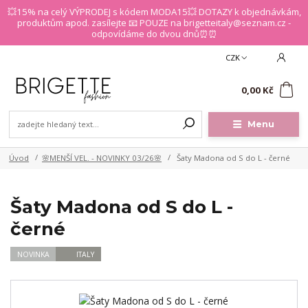
💥15% na celý VÝPRODEJ s kódem MODA15💥 DOTAZY k objednávkám,
produktům apod. zasílejte 📧 POUZE na brigetteitaly@seznam.cz -
odpovídáme do dvou dnů⏰⏰
CZK
0
0,00 Kč
Menu
Úvod
🌸MENŠÍ VEL. - NOVINKY 03/26🌸
Šaty Madona od S do L - černé
Šaty Madona od S do L -
černé
NOVINKA
ITALY