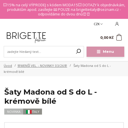
💥15% na celý VÝPRODEJ s kódem MODA15💥 DOTAZY k objednávkám,
produktům apod. zasílejte 📧 POUZE na brigetteitaly@seznam.cz -
odpovídáme do dvou dnů⏰⏰
CZK
0
0,00 Kč
Menu
Úvod
🌸MENŠÍ VEL. - NOVINKY 03/26🌸
Šaty Madona od S do L -
krémově bílé
Šaty Madona od S do L -
krémově bílé
NOVINKA
ITALY