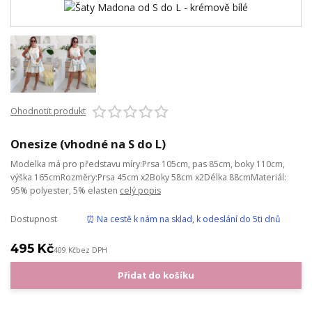
Ohodnotit produkt
Onesize (vhodné na S do L)
Modelka má pro představu míry:Prsa 105cm, pas 85cm, boky 110cm,
výška 165cmRozměry:Prsa 45cm x2Boky 58cm x2Délka 88cmMateriál:
95% polyester, 5% elasten
celý popis
Dostupnost
⏰ Na cestě k nám na sklad, k odeslání do 5ti dnů
495 Kč
409 Kč
bez DPH
Přidat do košíku