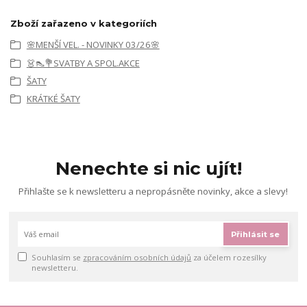
Zboží zařazeno v kategoriích
🌸MENŠÍ VEL. - NOVINKY 03/26🌸
👗👠💐SVATBY A SPOL.AKCE
ŠATY
KRÁTKÉ ŠATY
Nenechte si nic ujít!
Přihlašte se k newsletteru a nepropásněte novinky, akce a slevy!
Přihlásit se
Souhlasím se
zpracováním osobních údajů
za účelem rozesílky
newsletteru.