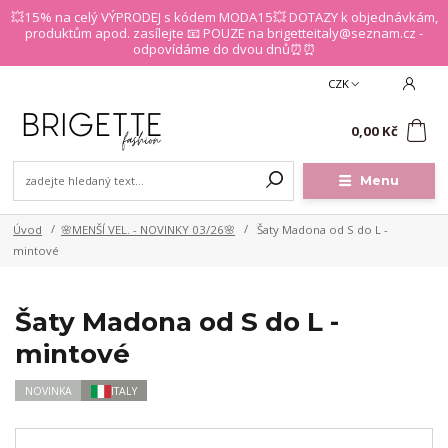
💥15% na celý VÝPRODEJ s kódem MODA15💥 DOTAZY k objednávkám,
produktům apod. zasílejte 📧 POUZE na brigetteitaly@seznam.cz -
odpovídáme do dvou dnů⏰⏰
CZK
0
0,00 Kč
Menu
Úvod
🌸MENŠÍ VEL. - NOVINKY 03/26🌸
Šaty Madona od S do L -
mintové
Šaty Madona od S do L -
mintové
NOVINKA
ITALY