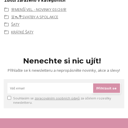
Zboží zařazeno v kategoriích
🌸MENŠÍ VEL. - NOVINKY 03/26🌸
👗👠💐SVATBY A SPOL.AKCE
ŠATY
KRÁTKÉ ŠATY
Nenechte si nic ujít!
Přihlašte se k newsletteru a nepropásněte novinky, akce a slevy!
Přihlásit se
Souhlasím se
zpracováním osobních údajů
za účelem rozesílky
newsletteru.