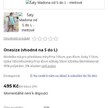
Ohodnotit produkt
Onesize (vhodné na S do L)
Modelka má pro představu míry:Prsa 105cm, pas 85cm, boky 110cm,
výška 165cmRozměry:Prsa 45cm x2Boky 58cm x2Délka 88cmMateriál:
95% polyester, 5% elasten
celý popis
Dostupnost
⏰ Na cestě k nám na sklad, k odeslání do 5ti dnů
495 Kč
409 Kč
bez DPH
Momentálně není k dispozici
Číslo produktu:
D26