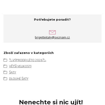
Potřebujete poradit?
brigetteitaly@seznam.cz
Zboží zařazeno v kategoriích
🏷️VÝPRODEJ LÉTO 2026🏷️
VĚTŠÍ VELIKOSTI
ŠATY
DLOUHÉ ŠATY
Nenechte si nic ujít!