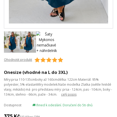
Ohodnotit produkt
Onesize (vhodné na L do 3XL)
Míry:prsa 110-135cmboky až 160cmdélka: 122cm Materiál: 95%
polyester, 5% elastanMíry modelek:Naše modelka Zlatka (světle hnědé
vlasy, mikádo) má pro představu míry: prsa - 124cm, pas - 104cm, boky -
134cm, stehno - 66cm, paže - 34cm.
celý popis
Dostupnost
🚚 Ihned k odeslání. Doručení do 5ti dnů
375 Kč
310 Kč
bez DPH