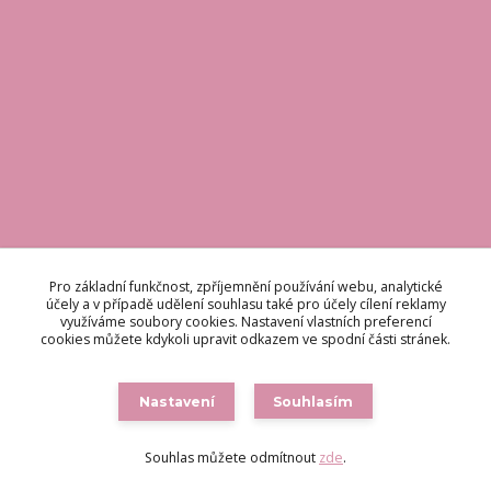
KONTAKT
Pro základní funkčnost, zpříjemnění používání webu, analytické
Pro základní funkčnost, zpříjemnění používání webu, analytické
účely a v případě udělení souhlasu také pro účely cílení reklamy
účely a v případě udělení souhlasu také pro účely cílení reklamy
využíváme soubory cookies. Nastavení vlastních preferencí
využíváme soubory cookies. Nastavení vlastních preferencí
Odpovídáme do 48 hodin.
cookies můžete kdykoli upravit odkazem ve spodní části stránek.
cookies můžete kdykoli upravit odkazem ve spodní části stránek.
brigetteitaly@seznam.cz
Nastavení
Nastavení
Souhlasím
Souhlasím
Souhlas můžete odmítnout
Souhlas můžete odmítnout
zde
zde
.
.