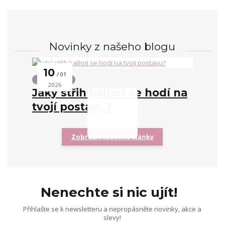
Novinky z našeho blogu
10
01
Střihy kalhot
2026
Jaký střih kalhot se hodí na
tvojí postavu?
Zobrazit všechny články
Nenechte si nic ujít!
Přihlašte se k newsletteru a nepropásněte novinky, akce a
slevy!