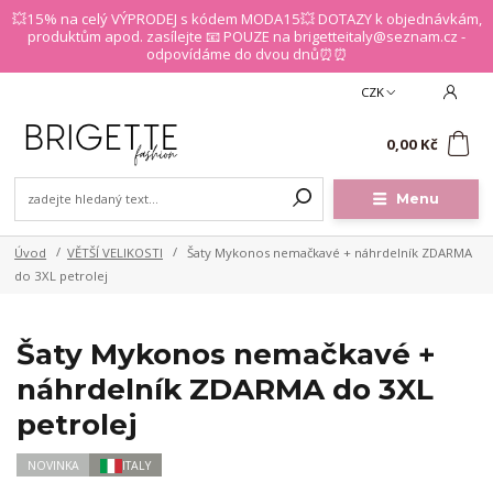
💥15% na celý VÝPRODEJ s kódem MODA15💥 DOTAZY k objednávkám,
produktům apod. zasílejte 📧 POUZE na brigetteitaly@seznam.cz -
odpovídáme do dvou dnů⏰⏰
CZK
0
0,00 Kč
Menu
Úvod
VĚTŠÍ VELIKOSTI
Šaty Mykonos nemačkavé + náhrdelník ZDARMA
do 3XL petrolej
Šaty Mykonos nemačkavé +
náhrdelník ZDARMA do 3XL
petrolej
NOVINKA
ITALY