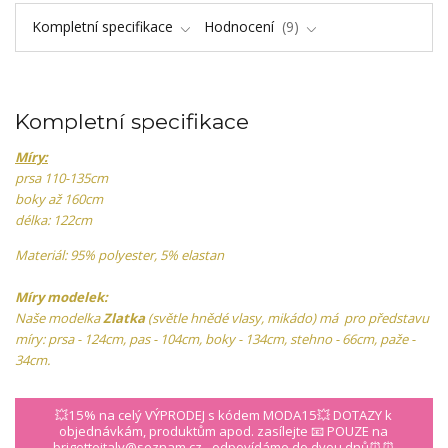
Kompletní specifikace
Hodnocení
9
Kompletní specifikace
Míry:
prsa 110-135cm
boky až 160cm
délka: 122cm
Materiál: 95% polyester, 5% elastan
Míry modelek:
Naše modelka
Zlatka
(světle hnědé vlasy, mikádo) má pro představu
míry: prsa - 124cm, pas - 104cm, boky - 134cm, stehno - 66cm, paže -
34cm.
💥15% na celý VÝPRODEJ s kódem MODA15💥 DOTAZY k
objednávkám, produktům apod. zasílejte 📧 POUZE na
brigetteitaly@seznam.cz - odpovídáme do dvou dnů⏰⏰