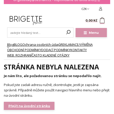
CZK
0
0,00 Kč
Menu
Blog
BLOG
Ochrana osobních údajů
REKLAMACE/VÝMĚNA
OBCHODNÍ PODMÍNKY
DODACÍ PODMÍNKY
KONTAKTY
WEB. ROZHRANÍ
ČASTO KLADENÉ OTÁZKY
STRÁNKA NEBYLA NALEZENA
Je nám líto, ale požadovanou stránku se nepodařilo najít.
Pokud jste zadali adresu ručně, zkontrolujte, jestli je zapsána
správně. Případně můžete použít navigaci hlavního menu nebo přejít
na úvodní stránku.
Přejít na úvodní stránku