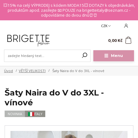
💥15% na celý VÝPRODEJ s kódem MODA15💥 DOTAZY k objednávkám,
produktům apod. zasílejte 📧 POUZE na brigetteitaly@seznam.cz -
odpovídáme do dvou dnů⏰⏰
CZK
0
0,00 Kč
Menu
Úvod
VĚTŠÍ VELIKOSTI
Šaty Naira do V do 3XL - vínové
Šaty Naira do V do 3XL -
vínové
NOVINKA
ITALY