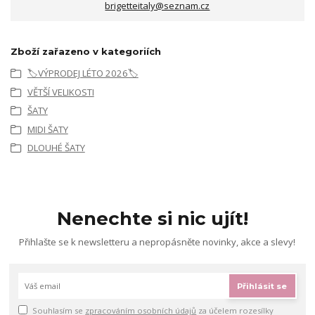
brigetteitaly@seznam.cz
Zboží zařazeno v kategoriích
🏷️VÝPRODEJ LÉTO 2026🏷️
VĚTŠÍ VELIKOSTI
ŠATY
MIDI ŠATY
DLOUHÉ ŠATY
Nenechte si nic ujít!
Přihlašte se k newsletteru a nepropásněte novinky, akce a slevy!
Přihlásit se
Souhlasím se
zpracováním osobních údajů
za účelem rozesílky