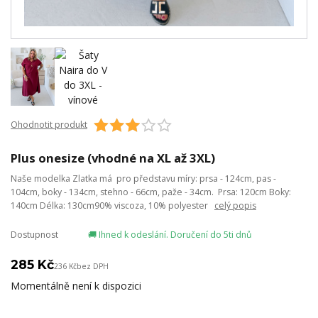
Ohodnotit produkt
Plus onesize (vhodné na XL až 3XL)
Naše modelka Zlatka má pro představu míry: prsa - 124cm, pas -
104cm, boky - 134cm, stehno - 66cm, paže - 34cm. Prsa: 120cm Boky:
140cm Délka: 130cm90% viscoza, 10% polyester
celý popis
Dostupnost
🚚 Ihned k odeslání. Doručení do 5ti dnů
285 Kč
236 Kč
bez DPH
Momentálně není k dispozici