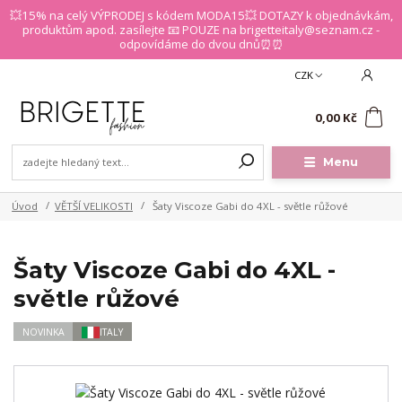
💥15% na celý VÝPRODEJ s kódem MODA15💥 DOTAZY k objednávkám,
produktům apod. zasílejte 📧 POUZE na brigetteitaly@seznam.cz -
odpovídáme do dvou dnů⏰⏰
CZK
0
0,00 Kč
Menu
Úvod
VĚTŠÍ VELIKOSTI
Šaty Viscoze Gabi do 4XL - světle růžové
Šaty Viscoze Gabi do 4XL -
světle růžové
NOVINKA
ITALY