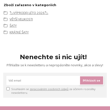
Zboží zařazeno v kategoriích
🏷️VÝPRODEJ LÉTO 2026🏷️
VĚTŠÍ VELIKOSTI
ŠATY
KRÁTKÉ ŠATY
Nenechte si nic ujít!
Přihlašte se k newsletteru a nepropásněte novinky, akce a slevy!
Přihlásit se
Souhlasím se
zpracováním osobních údajů
za účelem rozesílky
newsletteru.