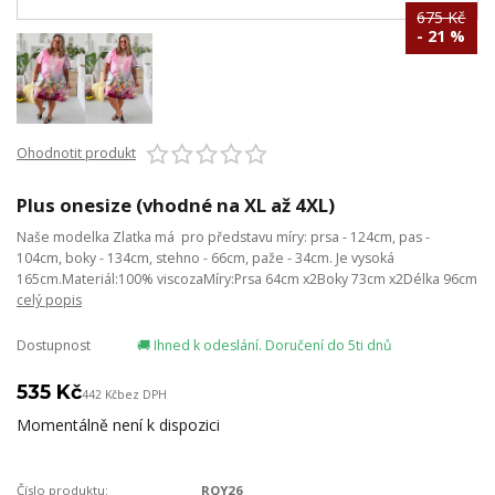
675 Kč
- 21 %
Ohodnotit produkt
Plus onesize (vhodné na XL až 4XL)
Naše modelka Zlatka má pro představu míry: prsa - 124cm, pas -
104cm, boky - 134cm, stehno - 66cm, paže - 34cm. Je vysoká
165cm.Materiál:100% viscozaMíry:Prsa 64cm x2Boky 73cm x2Délka 96cm
celý popis
Dostupnost
🚚 Ihned k odeslání. Doručení do 5ti dnů
535 Kč
442 Kč
bez DPH
Momentálně není k dispozici
Číslo produktu:
ROY26