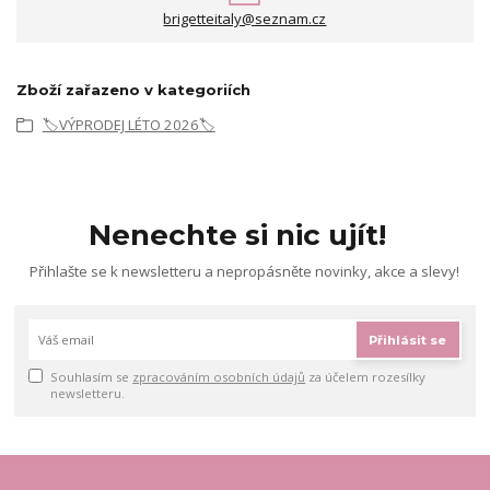
brigetteitaly@seznam.cz
Zboží zařazeno v kategoriích
🏷️VÝPRODEJ LÉTO 2026🏷️
Nenechte si nic ujít!
Přihlašte se k newsletteru a nepropásněte novinky, akce a slevy!
Přihlásit se
Souhlasím se
zpracováním osobních údajů
za účelem rozesílky
newsletteru.