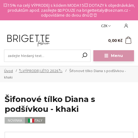
💥15% na celý VÝPRODEJ s kódem MODA15💥 DOTAZY k objednávkám,
produktům apod. zasílejte 📧 POUZE na brigetteitaly@seznam.cz -
odpovídáme do dvou dnů⏰⏰
CZK
0
0,00 Kč
Menu
Úvod
🏷️VÝPRODEJ LÉTO 2026🏷️
Šifonové tílko Diana s podšívkou -
khaki
Šifonové tílko Diana s
podšívkou - khaki
NOVINKA
ITALY