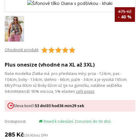
475 Kč
- 40 %
Ohodnotit produkt
Plus onesize (vhodné na XL až 3XL)
Naše modelka Zlatka má pro představu míry: prsa - 124cm, pas -
104cm, boky - 134cm, stehno - 66cm, paže - 34cm a je vysoká 165cm.
Míry:Prsa 60cm x2 Boky 62cm x2 (je na gumičku, natáhne se)Délka
64cmMateriál: 95% viscoza, 5% elasten
celý popis
Sleva končí:
53
dní
03
hod
36
min
29
sek
Dostupnost
🚚 Ihned k odeslání. Doručení do 5ti dnů
285 Kč
236 Kč
bez DPH