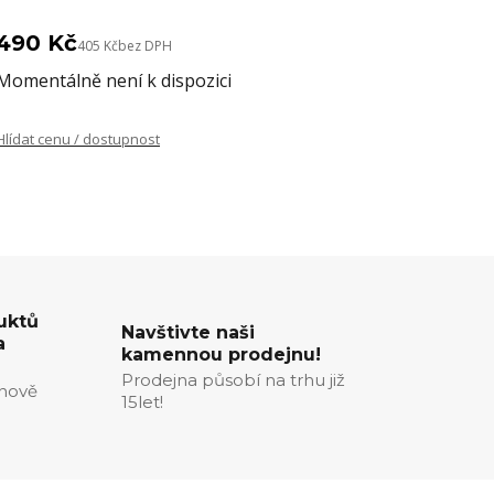
490 Kč
405 Kč
bez DPH
Momentálně není k dispozici
Hlídat cenu / dostupnost
uktů
Navštivte naši
a
kamennou prodejnu!
Prodejna působí na trhu již
enově
15let!