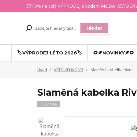
💥15% na celý VÝPRODEJ s kódem MODA15💥 DOTAZY
Hledat
🏷️VÝPRODEJ LÉTO 2026🏷️
🌻🍂NOVINKY🍂🌻
Úvod
VĚTŠÍ VELIKOSTI
Slaměná kabelka River
Slaměná kabelka Riv
NOVINKA