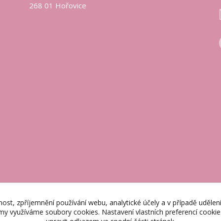
268 01 Hořovice
nost, zpříjemnění používání webu, analytické účely a v případě udělen
lamy využíváme soubory cookies. Nastavení vlastních preferencí cooki