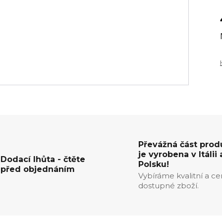
Převážná část prod
je vyrobena v Itálii 
Dodací lhůta - čtěte
Polsku!
před objednáním
Vybíráme kvalitní a c
dostupné zboží.