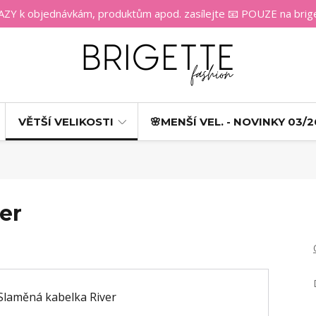
 k objednávkám, produktům apod. zasílejte 📧 POUZE na bri
VĚTŠÍ VELIKOSTI
🌸MENŠÍ VEL. - NOVINKY 03/2
er