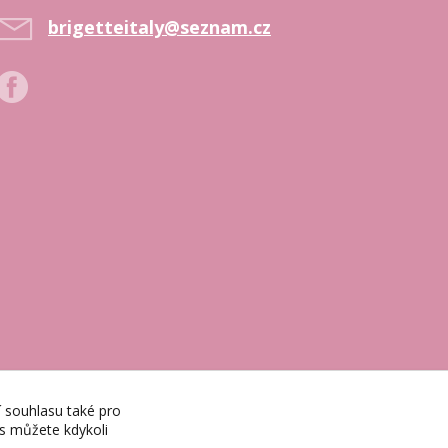
brigetteitaly@seznam.cz
í souhlasu také pro
es můžete kdykoli