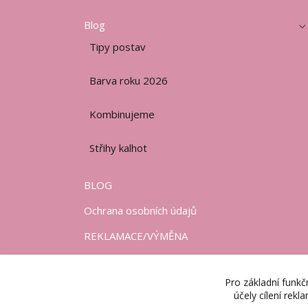
Blog
Tipy postav
Barva roku 2026
Kombinujeme
Střihy kalhot
BLOG
Ochrana osobních údajů
REKLAMACE/VÝMĚNA
OBCHODNÍ PODMÍNKY
Pro základní funkč
DODACÍ PODMÍNKY
účely cílení rek