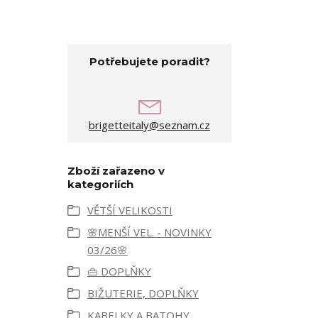
Potřebujete poradit?
brigetteitaly@seznam.cz
Zboží zařazeno v
kategoriích
VĚTŠÍ VELIKOSTI
🌸MENŠÍ VEL. - NOVINKY
03/26🌸
👜 DOPLŇKY
BIŽUTERIE, DOPLŇKY
KABELKY A BATOHY