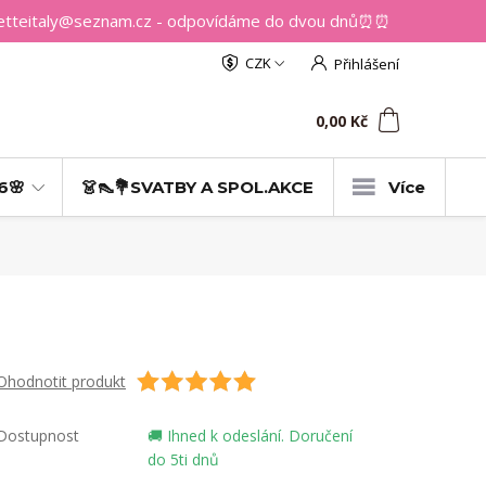
getteitaly@seznam.cz - odpovídáme do dvou dnů⏰⏰
CZK
Přihlášení
0
ks
za
0,00 Kč
6🌸
👗👠💐SVATBY A SPOL.AKCE
Více
Ohodnotit produkt
Dostupnost
🚚 Ihned k odeslání. Doručení
do 5ti dnů