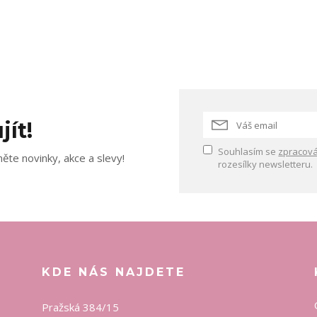
jít!
Souhlasím se
zpracová
ěte novinky, akce a slevy!
rozesílky newsletteru.
KDE NÁS NAJDETE
Pražská 384/15