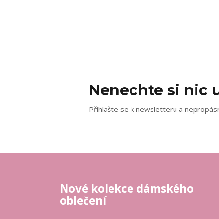
Nenechte si nic u
Přihlašte se k newsletteru a nepropásn
Nové kolekce dámského
oblečení