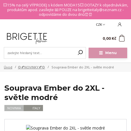
💥15% na celý VÝPRODEJ s kódem MODA15💥 DOTAZY k objednávkám,
produktům apod. zasílejte 📧 POUZE na brigetteitaly@seznam.cz -
odpovídáme do dvou dnů⏰⏰
CZK
0
0,00 Kč
Menu
Úvod
🌻🍂NOVINKY🍂🌻
Souprava Ember do 2XL - světle modré
Souprava Ember do 2XL -
světle modré
NOVINKA
ITALY