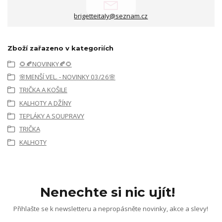
brigetteitaly@seznam.cz
Zboží zařazeno v kategoriích
🌻🍂NOVINKY🍂🌻
🌸MENŠÍ VEL. - NOVINKY 03/26🌸
TRIČKA A KOŠILE
KALHOTY A DŽÍNY
TEPLÁKY A SOUPRAVY
TRIČKA
KALHOTY
Nenechte si nic ujít!
Přihlašte se k newsletteru a nepropásněte novinky, akce a slevy!