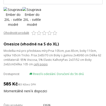
Ohodnotit produkt
Onesize (vhodné na S do XL)
Modelka má pro představu míry:Prsa 105cm, pas 85cm, boky 110cm,
výška 165cm Tricko. Prsa 2x65/70 cm Boky s gumou 2x40/60 cm Délka 62
cmMateriál: 95% Viscosa, 5% Elastic KalhotyPas: 2x37/52 cm Boky
2x62cmDélka: 105 cm
celý popis
Dostupnost
🚚 Ihned k odeslání. Doručení do 5ti dnů
585 Kč
483 Kč
bez DPH
Momentálně není k dispozici
Číslo produktu:
CH26