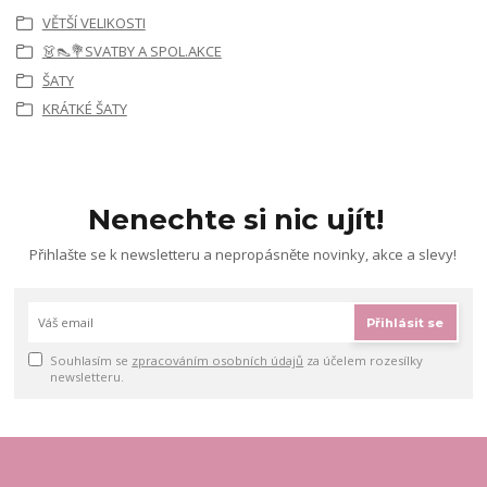
VĚTŠÍ VELIKOSTI
👗👠💐SVATBY A SPOL.AKCE
ŠATY
KRÁTKÉ ŠATY
Nenechte si nic ujít!
Přihlašte se k newsletteru a nepropásněte novinky, akce a slevy!
Přihlásit se
Souhlasím se
zpracováním osobních údajů
za účelem rozesílky
newsletteru.