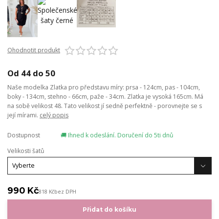
Ohodnotit produkt
Od 44 do 50
Naše modelka Zlatka pro představu míry: prsa - 124cm, pas - 104cm,
boky - 134cm, stehno - 66cm, paže - 34cm. Zlatka je vysoká 165cm. Má
na sobě velikost 48. Tato velikost jí sedně perfektně - porovnejte se s
její mírami.
celý popis
Dostupnost
🚚 Ihned k odeslání. Doručení do 5ti dnů
Velikosti šatů
990 Kč
818 Kč
bez DPH
Přidat do košíku