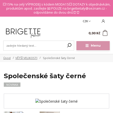
💥15% na celý VÝPRODEJ s kódem MODA15💥 DOTAZY k objednávkám,
produktům apod. zasílejte 📧 POUZE na brigetteitaly@seznam.cz -
odpovídáme do dvou dnů⏰⏰
CZK
0
0,00 Kč
Menu
Úvod
VĚTŠÍ VELIKOSTI
Společenské šaty černé
Společenské šaty černé
NOVINKA