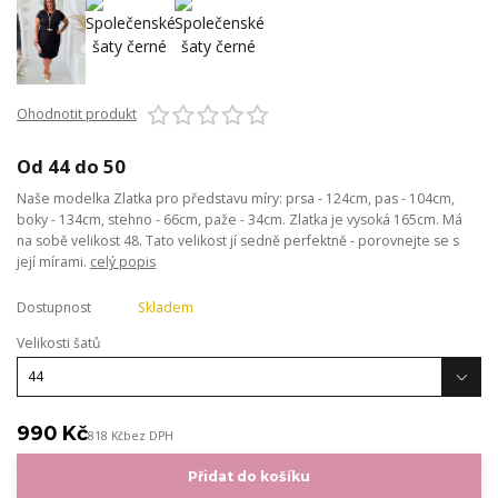
Ohodnotit produkt
Od 44 do 50
Naše modelka Zlatka pro představu míry: prsa - 124cm, pas - 104cm,
boky - 134cm, stehno - 66cm, paže - 34cm. Zlatka je vysoká 165cm. Má
na sobě velikost 48. Tato velikost jí sedně perfektně - porovnejte se s
její mírami.
celý popis
Dostupnost
Skladem
Velikosti šatů
990 Kč
818 Kč
bez DPH
Přidat do košíku