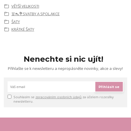
VĚTŠÍ VELIKOSTI
👗👠💐SVATBY A SPOL.AKCE
ŠATY
KRÁTKÉ ŠATY
Nenechte si nic ujít!
Přihlašte se k newsletteru a nepropásněte novinky, akce a slevy!
Přihlásit se
Souhlasím se
zpracováním osobních údajů
za účelem rozesílky
newsletteru.