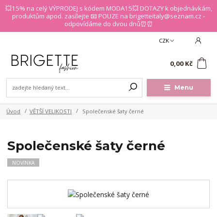
💥15% na celý VÝPRODEJ s kódem MODA15💥 DOTAZY k objednávkám,
produktům apod. zasílejte 📧 POUZE na brigetteitaly@seznam.cz -
odpovídáme do dvou dnů⏰⏰
CZK
0
0,00 Kč
Menu
Úvod
VĚTŠÍ VELIKOSTI
Společenské šaty černé
Společenské šaty černé
NOVINKA