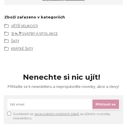
Zboží zařazeno v kategoriích
VĚTŠÍ VELIKOSTI
👗👠💐SVATBY A SPOL.AKCE
ŠATY
KRÁTKÉ ŠATY
Nenechte si nic ujít!
Přihlašte se k newsletteru a nepropásněte novinky, akce a slevy!
Přihlásit se
Souhlasím se
zpracováním osobních údajů
za účelem rozesílky
newsletteru.