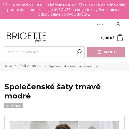
💥15% na celý VÝPRODEJ s kódem MODA15💥 DOTAZY k objednávkám,
produktům apod. zasílejte 📧 POUZE na brigetteitaly@seznam.cz -
odpovídáme do dvou dnů⏰⏰
CZK
0
0,00 Kč
Menu
Úvod
VĚTŠÍ VELIKOSTI
Společenské šaty tmavě modré
Společenské šaty tmavě
modré
NOVINKA