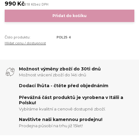
990 Kč
818 Kč
bez DPH
Přidat do košíku
Číslo produktu:
POL25 4
Hlídat cenu / dostupnost
Možnost výměny zboží do 30ti dnů
Možnost vrácení zboží do 14ti dnů
Dodací lhůta - čtěte před objednáním
Převážná část produktů je vyrobena v Itálii a
Polsku!
Vybíráme kvalitní a cenově dostupné zboží.
Navštivte naši kamennou prodejnu!
Prodejna působí na trhu již 15let!