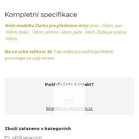
Kompletní specifikace
Naše modelka Zlatka pro představu míry:
prsa - 124cm, pas -
104cm, boky - 134cm, stehno - 66cm, paže - 34cm. Zlatka je vysoká
165cm.
Má na sobě velikost 48.
Tato velikost jí sedně perfektně -
porovnejte se s její mírami.
Potřebujete poradit?
brigetteitaly@seznam.cz
Zboží zařazeno v kategoriích
VĚTŠÍ VELIKOSTI