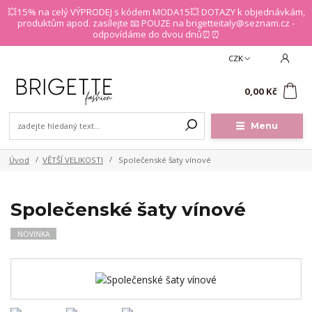
💥15% na celý VÝPRODEJ s kódem MODA15💥 DOTAZY k objednávkám,
produktům apod. zasílejte 📧 POUZE na brigetteitaly@seznam.cz -
odpovídáme do dvou dnů⏰⏰
CZK
0
0,00 Kč
Menu
Úvod
VĚTŠÍ VELIKOSTI
Společenské šaty vínové
Společenské šaty vínové
NOVINKA