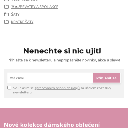
👗👠💐SVATBY A SPOL.AKCE
ŠATY
KRÁTKÉ ŠATY
Nenechte si nic ujít!
Přihlašte se k newsletteru a nepropásněte novinky, akce a slevy!
Přihlásit se
Souhlasím se
zpracováním osobních údajů
za účelem rozesílky
newsletteru.
Nové kolekce dámského oblečení