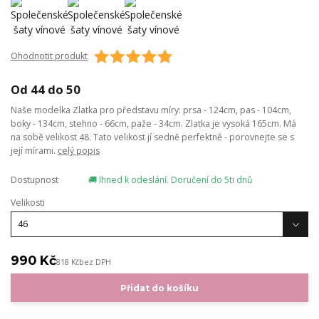
Ohodnotit produkt
Od 44 do 50
Naše modelka Zlatka pro představu míry: prsa - 124cm, pas - 104cm,
boky - 134cm, stehno - 66cm, paže - 34cm. Zlatka je vysoká 165cm. Má
na sobě velikost 48. Tato velikost jí sedně perfektně - porovnejte se s
její mírami.
celý popis
Dostupnost
🚚 Ihned k odeslání. Doručení do 5ti dnů
Velikosti
990 Kč
818 Kč
bez DPH
Přidat do košíku