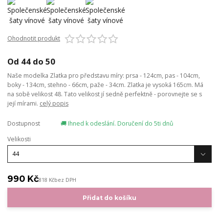
Ohodnotit produkt
Od 44 do 50
Naše modelka Zlatka pro představu míry: prsa - 124cm, pas - 104cm,
boky - 134cm, stehno - 66cm, paže - 34cm. Zlatka je vysoká 165cm. Má
na sobě velikost 48. Tato velikost jí sedně perfektně - porovnejte se s
její mírami.
celý popis
Dostupnost
🚚 Ihned k odeslání. Doručení do 5ti dnů
Velikosti
990 Kč
818 Kč
bez DPH
Přidat do košíku