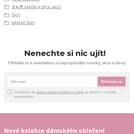
👗👠💐SVATBY A SPOL.AKCE
ŠATY
KRÁTKÉ ŠATY
Nenechte si nic ujít!
Přihlašte se k newsletteru a nepropásněte novinky, akce a slevy!
Přihlásit se
Souhlasím se
zpracováním osobních údajů
za účelem rozesílky
newsletteru.
Nové kolekce dámského oblečení