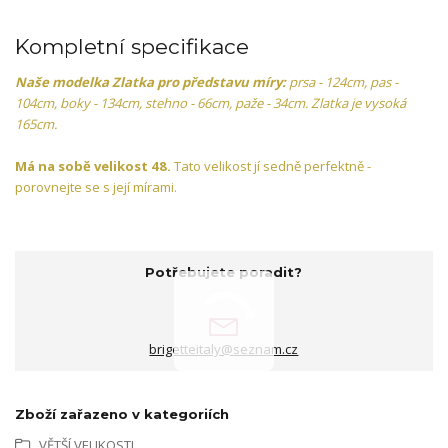
Kompletní specifikace
Naše modelka Zlatka pro představu míry:
prsa - 124cm, pas -
104cm, boky - 134cm, stehno - 66cm, paže - 34cm. Zlatka je vysoká
165cm.
Má na sobě velikost 48.
Tato velikost jí sedně perfektně -
porovnejte se s její mírami.
Potřebujete poradit?
brigetteitaly@seznam.cz
Zboží zařazeno v kategoriích
VĚTŠÍ VELIKOSTI