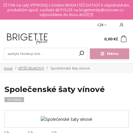
💥15% na celý VÝPRODEJ s kódem MODA15💥 DOTAZY k objednávkám,
produktům apod. zasílejte 📧 POUZE na brigetteitaly@seznam.cz -
odpovídáme do dvou dnů⏰⏰
CZK
0
0,00 Kč
Menu
Úvod
VĚTŠÍ VELIKOSTI
Společenské šaty vínové
Společenské šaty vínové
NOVINKA