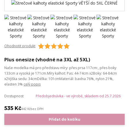
Ohodnotit produkt
Plus onesize (vhodné na 3XL až 5XL)
Naše modelka má pro představu míry: přes prsa 117cm:, přes boky
133cm a vysoká je 171cm.Míry kalhot: Pas: 44-74cm x2Boky: 64-84cm
x2Výška sedu: 34cmDélka: 101cmMateriál: bavlna 76%, nylon 21%,
elasten 3%
celý popis
Dostupnost
Předobjednávka - ve výrobě, skladem od 25.7.2026
535 Kč
442 Kč
bez DPH
Přidat do košíku