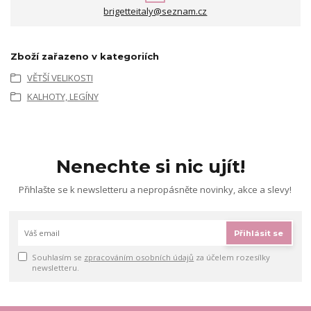
brigetteitaly@seznam.cz
Zboží zařazeno v kategoriích
VĚTŠÍ VELIKOSTI
KALHOTY, LEGÍNY
Nenechte si nic ujít!
Přihlašte se k newsletteru a nepropásněte novinky, akce a slevy!
Přihlásit se
Souhlasím se
zpracováním osobních údajů
za účelem rozesílky
newsletteru.