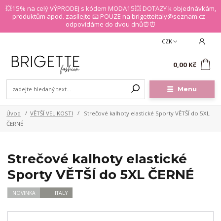
💥15% na celý VÝPRODEJ s kódem MODA15💥 DOTAZY k objednávkám,
produktům apod. zasílejte 📧 POUZE na brigetteitaly@seznam.cz -
odpovídáme do dvou dnů⏰⏰
CZK
0
0,00 Kč
Menu
Úvod
VĚTŠÍ VELIKOSTI
Strečové kalhoty elastické Sporty VĚTŠÍ do 5XL
ČERNÉ
Strečové kalhoty elastické
Sporty VĚTŠÍ do 5XL ČERNÉ
NOVINKA
ITALY