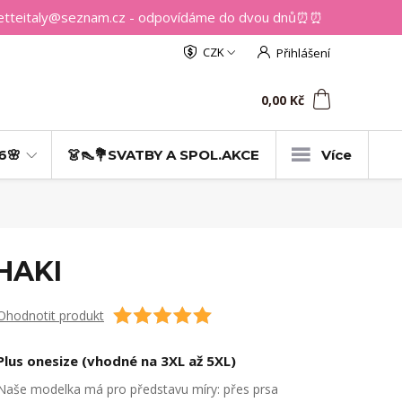
getteitaly@seznam.cz - odpovídáme do dvou dnů⏰⏰
CZK
Přihlášení
0
ks
za
0,00 Kč
6🌸
👗👠💐SVATBY A SPOL.AKCE
Více
KHAKI
Ohodnotit produkt
Plus onesize (vhodné na 3XL až 5XL)
Naše modelka má pro představu míry: přes prsa