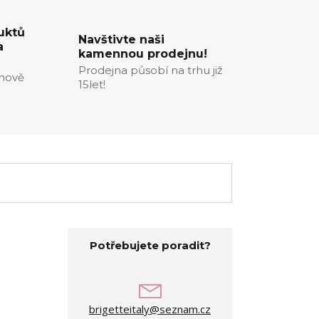
uktů
Navštivte naši
a
kamennou prodejnu!
Prodejna působí na trhu již
enově
15let!
Potřebujete poradit?
brigetteitaly@seznam.cz