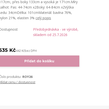
117cm:, přes boky 133cm a vysoká je 171cm.Míry
kalhot: Pas: 44-74cm x2Boky: 64-84cm x2Výška
sedu: 34cmDélka: 101cmMateriál: bavlna 76%,
nylon 21%, elasten 3%
celý popis
Dostupnost
Předobjednávka - ve výrobě,
skladem od 25.7.2026
535 Kč
442 Kč
bez DPH
Přidat do košíku
Číslo produktu:
ROY26
Hlídat cenu / dostupnost