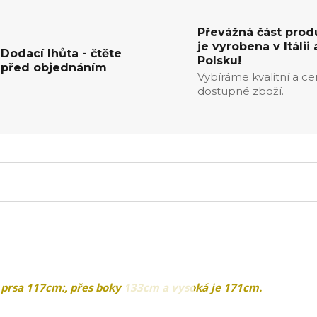
Převážná část prod
je vyrobena v Itálii 
Dodací lhůta - čtěte
Polsku!
před objednáním
Vybíráme kvalitní a c
dostupné zboží.
prsa 117cm:, přes boky 133cm a vysoká je 171cm.