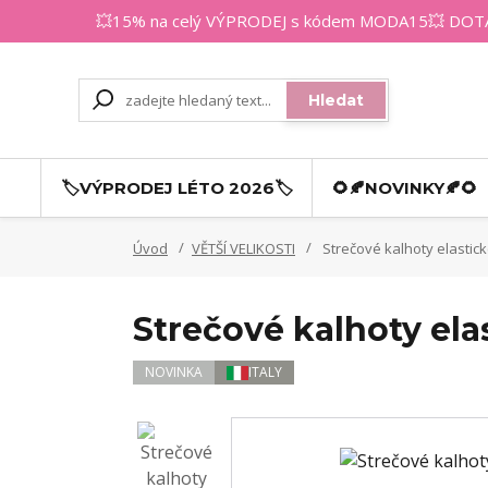
💥15% na celý VÝPRODEJ s kódem MODA15💥 DOTAZY
Hledat
🏷️VÝPRODEJ LÉTO 2026🏷️
🌻🍂NOVINKY🍂🌻
Úvod
VĚTŠÍ VELIKOSTI
Strečové kalhoty elastick
Strečové kalhoty ela
NOVINKA
ITALY