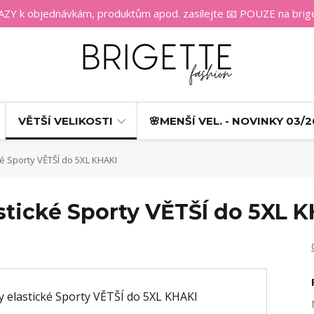
 k objednávkám, produktům apod. zasílejte 📧 POUZE na bri
VĚTŠÍ VELIKOSTI
🌸MENŠÍ VEL. - NOVINKY 03/2
é Sporty VĚTŠÍ do 5XL KHAKI
stické Sporty VĚTŠÍ do 5XL 