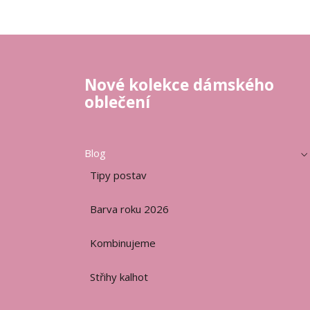
Nové kolekce dámského
oblečení
Blog
Tipy postav
Barva roku 2026
Kombinujeme
Střihy kalhot