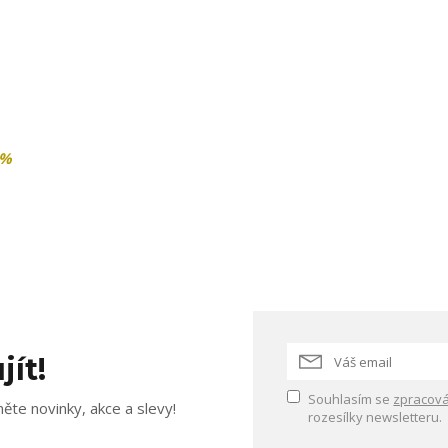
3%
jít!
Souhlasím se
zpracová
ěte novinky, akce a slevy!
rozesílky newsletteru.