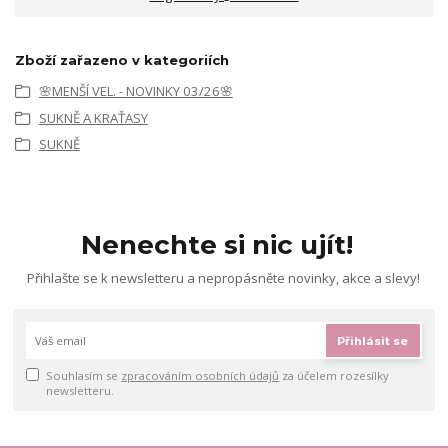
Zboží zařazeno v kategoriích
🌸MENŠÍ VEL. - NOVINKY 03/26🌸
SUKNĚ A KRAŤASY
SUKNĚ
Nenechte si nic ujít!
Přihlašte se k newsletteru a nepropásněte novinky, akce a slevy!
Přihlásit se
Souhlasím se
zpracováním osobních údajů
za účelem rozesílky
newsletteru.