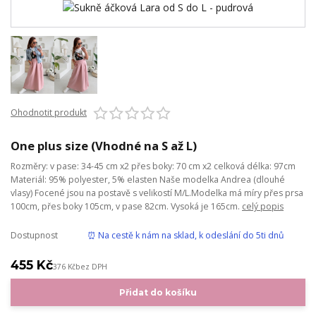
Ohodnotit produkt
One plus size (Vhodné na S až L)
Rozměry: v pase: 34-45 cm x2 přes boky: 70 cm x2 celková délka: 97cm
Materiál: 95% polyester, 5% elasten Naše modelka Andrea (dlouhé
vlasy) Focené jsou na postavě s velikostí M/L.Modelka má míry přes prsa
100cm, přes boky 105cm, v pase 82cm. Vysoká je 165cm.
celý popis
Dostupnost
⏰ Na cestě k nám na sklad, k odeslání do 5ti dnů
455 Kč
376 Kč
bez DPH
Přidat do košíku