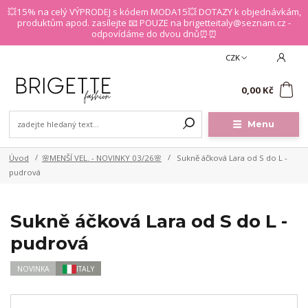
💥15% na celý VÝPRODEJ s kódem MODA15💥 DOTAZY k objednávkám,
produktům apod. zasílejte 📧 POUZE na brigetteitaly@seznam.cz -
odpovídáme do dvou dnů⏰⏰
CZK
0
0,00 Kč
Menu
Úvod
🌸MENŠÍ VEL. - NOVINKY 03/26🌸
Sukně áčková Lara od S do L -
pudrová
Sukně áčková Lara od S do L -
pudrová
NOVINKA
ITALY