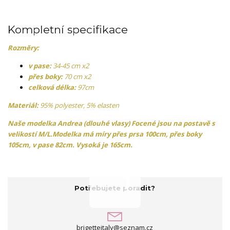
Kompletní specifikace
Rozměry:
v pase:
34-45 cm x2
přes boky:
70 cm x2
celková délka:
97cm
Materiál:
95% polyester, 5% elasten
Naše modelka
Andrea (dlouhé vlasy)
Focené jsou na postavě s
velikostí M/L.Modelka má míry přes prsa 100cm, přes boky
105cm, v pase 82cm. Vysoká je 165cm.
Potřebujete poradit?
brigetteitaly@seznam.cz