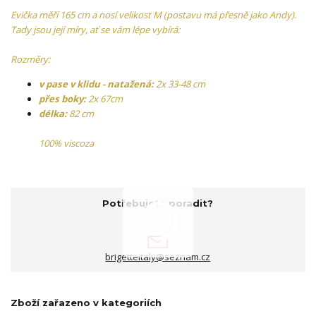
Evička měří 165 cm a nosí velikost M (postavu má přesně jako Andy).
Tady jsou její míry, ať se vám lépe vybírá:
Rozměry:
v pase v klidu - natažená:
2x 33-48 cm
přes boky:
2x 67cm
délka:
82 cm
100% viscoza
Potřebujete poradit?
brigetteitaly@seznam.cz
Zboží zařazeno v kategoriích