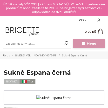
💥15% na celý VÝPRODEJ s kódem MODA15💥 DOTAZY k objednávkám,
produktům apod. zasílejte 📧 POUZE na brigetteitaly@seznam.cz -
odpovídáme do dvou dnů⏰⏰
CZK
0
0,00 Kč
Menu
Úvod
🌸MENŠÍ VEL. - NOVINKY 03/26🌸
Sukně Espana černá
Sukně Espana černá
NOVINKA
ITALY