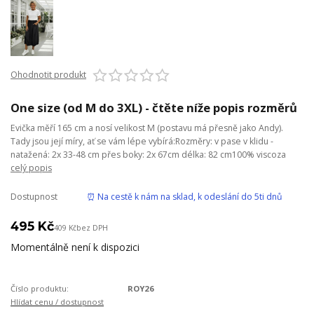
Ohodnotit produkt
One size (od M do 3XL) - čtěte níže popis rozměrů
Evička měří 165 cm a nosí velikost M (postavu má přesně jako Andy).
Tady jsou její míry, ať se vám lépe vybírá:Rozměry: v pase v klidu -
natažená: 2x 33-48 cm přes boky: 2x 67cm délka: 82 cm100% viscoza
celý popis
Dostupnost
⏰ Na cestě k nám na sklad, k odeslání do 5ti dnů
495 Kč
409 Kč
bez DPH
Momentálně není k dispozici
Číslo produktu:
ROY26
Hlídat cenu / dostupnost