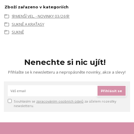
Zboží zařazeno v kategoriích
🌸MENŠÍ VEL. - NOVINKY 03/26🌸
SUKNĚ A KRAŤASY
SUKNĚ
Nenechte si nic ujít!
Přihlašte se k newsletteru a nepropásněte novinky, akce a slevy!
Přihlásit se
Souhlasím se
zpracováním osobních údajů
za účelem rozesílky
newsletteru.