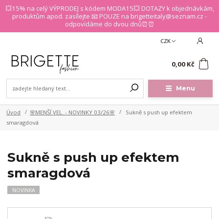
💥15% na celý VÝPRODEJ s kódem MODA15💥 DOTAZY k objednávkám,
produktům apod. zasílejte 📧 POUZE na brigetteitaly@seznam.cz -
odpovídáme do dvou dnů⏰⏰
CZK
0
0,00 Kč
Menu
Úvod
🌸MENŠÍ VEL. - NOVINKY 03/26🌸
Sukně s push up efektem
smaragdová
Sukně s push up efektem
smaragdová
NOVINKA