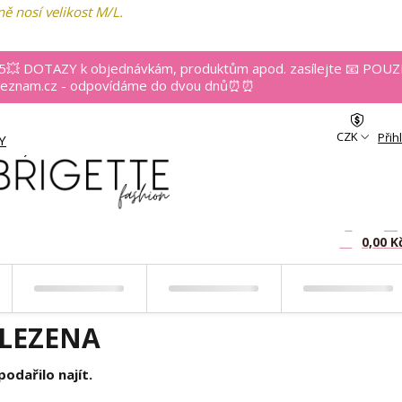
ně nosí velikost M/L.
 DOTAZY k objednávkám, produktům apod. zasílejte 📧 POUZ
@seznam.cz - odpovídáme do dvou dnů⏰⏰
CZK
Přih
Y
RANÍ
0
za
ks
0,00 K
LEZENA
odařilo najít.