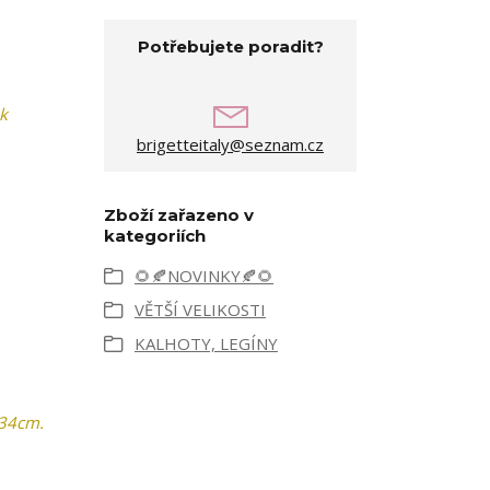
Potřebujete poradit?
ek
brigetteitaly@seznam.cz
Zboží zařazeno v
kategoriích
🌻🍂NOVINKY🍂🌻
VĚTŠÍ VELIKOSTI
KALHOTY, LEGÍNY
 34cm.