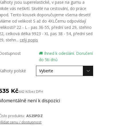
Kalhoty jsou superelastické, v pase na gumu a
nikde vás neškrtí. Skvělé na cestování, do práce
apod. Tento kousek doporučujeme všema deseti!
Máme od velikost S až do 4XLČemu odpovídají
velikosti? 22 - L - pas 36-55, přední sed 29, stehno
22, celková délka 9923 - XL pas 38 - 54, přední sed
29, stehn...
celý popis
Dostupnost
🚚 Ihned k odeslání. Doručení
do 5ti dnů
Kalhoty polské
535 Kč
442 Kč
bez DPH
Momentálně není k dispozici
Číslo produktu:
AS25PDZ
Hlídat cenu / dostupnost