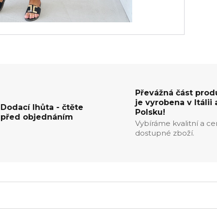
Převážná část prod
je vyrobena v Itálii 
Dodací lhůta - čtěte
Polsku!
před objednáním
Vybíráme kvalitní a c
dostupné zboží.