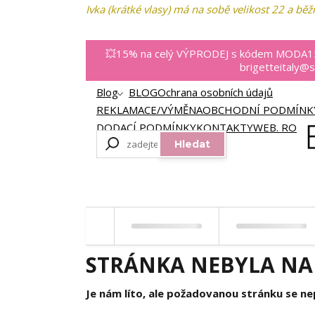
Ivka (krátké vlasy) má na sobě velikost 22 a běž
💥15% na celý VÝPRODEJ s kódem MODA15
brigetteitaly
Blog
BLOG
Ochrana osobních údajů
REKLAMACE/VÝMĚNA
OBCHODNÍ PODMÍNK
DODACÍ PODMÍNKY
KONTAKTY
WEB. ROZH
Hledat
ČASTO KLADENÉ OTÁZKY
STRÁNKA NEBYLA NA
Je nám líto, ale požadovanou stránku se nep