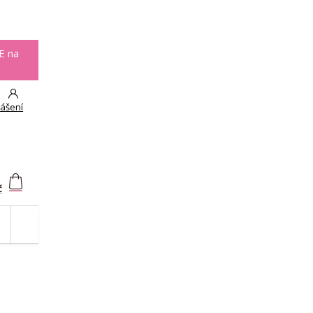
E na
lášení
č