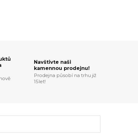
uktů
Navštivte naši
a
kamennou prodejnu!
Prodejna působí na trhu již
enově
15let!