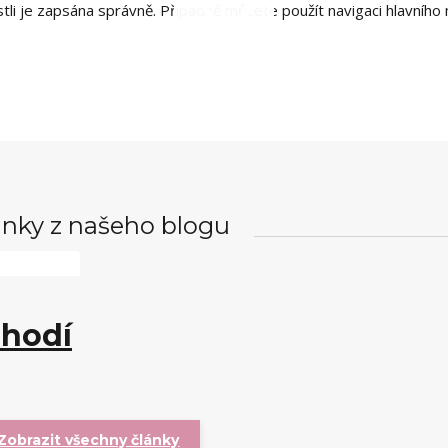
estli je zapsána správně. Případně můžete použít navigaci hlavníh
nky z našeho blogu
 hodí
Zobrazit všechny články