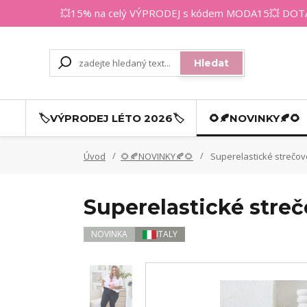
💥15% na celý VÝPRODEJ s kódem MODA15💥 DOTAZY
Hledat
🏷️VÝPRODEJ LÉTO 2026🏷️
🌻🍂NOVINKY🍂🌻
Úvod
🌻🍂NOVINKY🍂🌻
Superelastické strečov
Superelastické streč
NOVINKA
ITALY