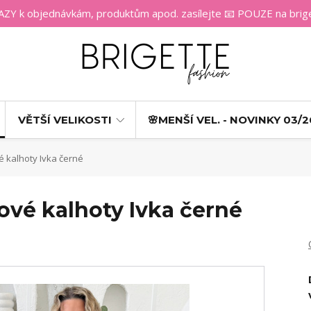
 k objednávkám, produktům apod. zasílejte 📧 POUZE na bri
VĚTŠÍ VELIKOSTI
🌸MENŠÍ VEL. - NOVINKY 03/2
é kalhoty Ivka černé
ové kalhoty Ivka černé