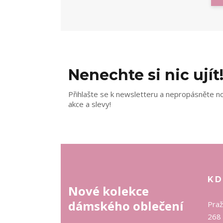
Nenechte si nic ujít
Přihlašte se k newsletteru a nepropásněte no
akce a slevy!
KD
Nové kolekce
dámského oblečení
Praž
268 