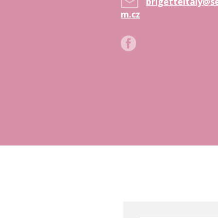
brigetteitaly@s
m.cz