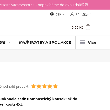
getteitaly@seznam.cz - odpovídáme do dvou dnů⏰⏰
CZK
Přihlášení
0
ks
za
0,00 Kč
6🌸
👗👠💐SVATBY A SPOL.AKCE
Více
Ohodnotit produkt
Dokonale sedí! Bombastický kousek! až do
velikosti 4XL