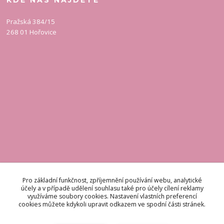
KDE NÁS NAJDETE
Pražská 384/15
268 01 Hořovice
KONTAKT
Pro základní funkčnost, zpříjemnění používání webu, analytické
Pro základní funkčnost, zpříjemnění používání webu, analytické
účely a v případě udělení souhlasu také pro účely cílení reklamy
účely a v případě udělení souhlasu také pro účely cílení reklamy
využíváme soubory cookies. Nastavení vlastních preferencí
využíváme soubory cookies. Nastavení vlastních preferencí
Odpovídáme do 48 hodin.
cookies můžete kdykoli upravit odkazem ve spodní části stránek.
cookies můžete kdykoli upravit odkazem ve spodní části stránek.
brigetteitaly@seznam.cz