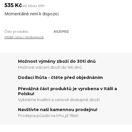
535 Kč
442 Kč
bez DPH
Momentálně není k dispozici
Číslo produktu:
AS25PDZ
Hlídat cenu / dostupnost
Možnost výměny zboží do 30ti dnů
Možnost vrácení zboží do 14ti dnů
Dodací lhůta - čtěte před objednáním
Převážná část produktů je vyrobena v Itálii a
Polsku!
Vybíráme kvalitní a cenově dostupné zboží.
Navštivte naši kamennou prodejnu!
Prodejna působí na trhu již 15let!