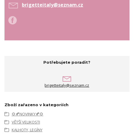
brigetteitaly@seznam.cz
Potřebujete poradit?
brigetteitaly@seznam.cz
Zboží zařazeno v kategoriích
🌻🍂NOVINKY🍂🌻
VĚTŠÍ VELIKOSTI
KALHOTY, LEGÍNY