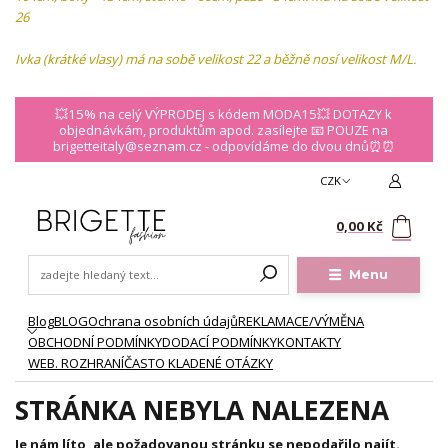
26
Ivka (krátké vlasy) má na sobě velikost 22 a běžně nosí velikost M/L.
💥15% na celý VÝPRODEJ s kódem MODA15💥 DOTAZY k
objednávkám, produktům apod. zasílejte 📧 POUZE na
brigetteitaly@seznam.cz - odpovídáme do dvou dnů⏰⏰
CZK
0
0,00 Kč
Menu
Blog
BLOG
Ochrana osobních údajů
REKLAMACE/VÝMĚNA
OBCHODNÍ PODMÍNKY
DODACÍ PODMÍNKY
KONTAKTY
WEB. ROZHRANÍ
ČASTO KLADENÉ OTÁZKY
STRÁNKA NEBYLA NALEZENA
Je nám líto, ale požadovanou stránku se nepodařilo najít.