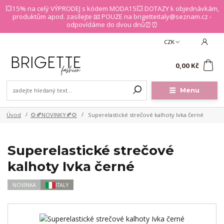
💥15% na celý VÝPRODEJ s kódem MODA15💥 DOTAZY k objednávkám,
produktům apod. zasílejte 📧 POUZE na brigetteitaly@seznam.cz -
odpovídáme do dvou dnů⏰⏰
CZK
0
0,00 Kč
Menu
Úvod
🌻🍂NOVINKY🍂🌻
Superelastické strečové kalhoty Ivka černé
Superelastické strečové
kalhoty Ivka černé
NOVINKA
ITALY