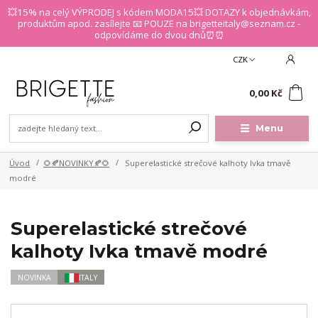
💥15% na celý VÝPRODEJ s kódem MODA15💥 DOTAZY k objednávkám,
produktům apod. zasílejte 📧 POUZE na brigetteitaly@seznam.cz -
odpovídáme do dvou dnů⏰⏰
CZK
0
0,00 Kč
Menu
Úvod
🌻🍂NOVINKY🍂🌻
Superelastické strečové kalhoty Ivka tmavě
modré
Superelastické strečové
kalhoty Ivka tmavě modré
NOVINKA
ITALY