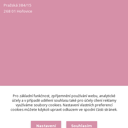
Pražská 384/15
268 01 Hořovice
KONTAKT
Pro základní funkčnost, zpříjemnění používání webu, analytické
účely a v případě udělení souhlasu také pro účely cílení reklamy
využíváme soubory cookies. Nastavení vlastních preferencí
Odpovídáme do 48 hodin.
cookies můžete kdykoli upravit odkazem ve spodní části stránek.
brigetteitaly@seznam.cz
Nastavení
Souhlasím