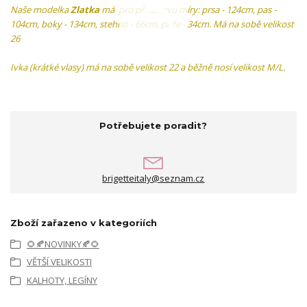
Naše modelka
Zlatka
má pro představu míry: prsa - 124cm, pas -
104cm, boky - 134cm, stehno - 66cm, paže - 34cm. Má na sobě velikost
26
Ivka (krátké vlasy) má na sobě velikost 22 a běžně nosí velikost M/L.
Potřebujete poradit?
brigetteitaly@seznam.cz
Zboží zařazeno v kategoriích
🌻🍂NOVINKY🍂🌻
VĚTŠÍ VELIKOSTI
KALHOTY, LEGÍNY