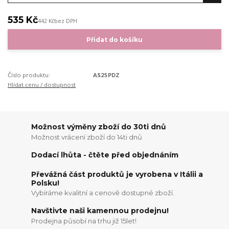
535 Kč
442 Kč
bez DPH
Přidat do košíku
Číslo produktu:
AS25PDZ
Hlídat cenu / dostupnost
Možnost výměny zboží do 30ti dnů
Možnost vrácení zboží do 14ti dnů
Dodací lhůta - čtěte před objednáním
Převážná část produktů je vyrobena v Itálii a
Polsku!
Vybíráme kvalitní a cenově dostupné zboží.
Navštivte naši kamennou prodejnu!
Prodejna působí na trhu již 15let!