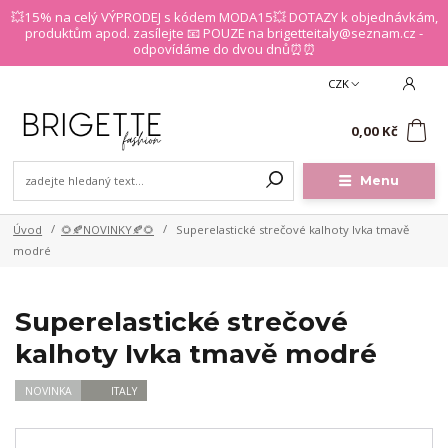
💥15% na celý VÝPRODEJ s kódem MODA15💥 DOTAZY k objednávkám,
produktům apod. zasílejte 📧 POUZE na brigetteitaly@seznam.cz -
odpovídáme do dvou dnů⏰⏰
CZK
0
0,00 Kč
Menu
Úvod
🌻🍂NOVINKY🍂🌻
Superelastické strečové kalhoty Ivka tmavě
modré
Superelastické strečové
kalhoty Ivka tmavě modré
NOVINKA
ITALY