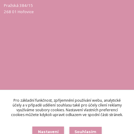
Pražská 384/15
268 01 Hořovice
KONTAKT
Pro základní funkčnost, zpříjemnění používání webu, analytické
účely a v případě udělení souhlasu také pro účely cílení reklamy
využíváme soubory cookies. Nastavení vlastních preferencí
Odpovídáme do 48 hodin.
cookies můžete kdykoli upravit odkazem ve spodní části stránek.
brigetteitaly@seznam.cz
Nastavení
Souhlasím