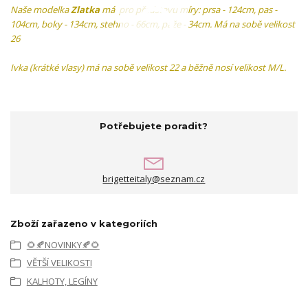
Naše modelka
Zlatka
má pro představu míry: prsa - 124cm, pas -
104cm, boky - 134cm, stehno - 66cm, paže - 34cm. Má na sobě velikost
26
Ivka (krátké vlasy) má na sobě velikost 22 a běžně nosí velikost M/L.
Potřebujete poradit?
brigetteitaly@seznam.cz
Zboží zařazeno v kategoriích
🌻🍂NOVINKY🍂🌻
VĚTŠÍ VELIKOSTI
KALHOTY, LEGÍNY