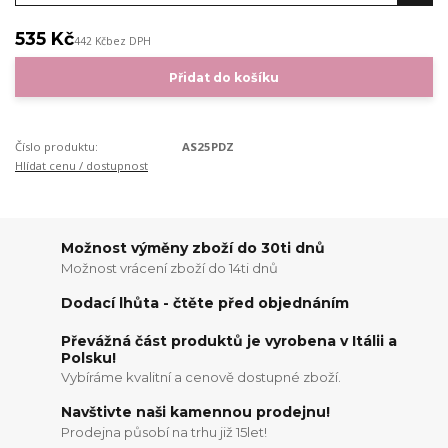
535 Kč
442 Kč
bez DPH
Přidat do košíku
Číslo produktu:
AS25PDZ
Hlídat cenu / dostupnost
Možnost výměny zboží do 30ti dnů
Možnost vrácení zboží do 14ti dnů
Dodací lhůta - čtěte před objednáním
Převážná část produktů je vyrobena v Itálii a
Polsku!
Vybíráme kvalitní a cenově dostupné zboží.
Navštivte naši kamennou prodejnu!
Prodejna působí na trhu již 15let!